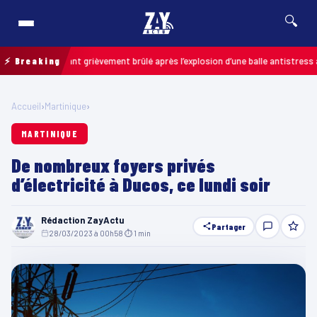
🔍
 : un enfant grièvement brûlé après l’explosion d’une balle antistress achet
⚡ Breaking
Accueil
›
Martinique
›
MARTINIQUE
De nombreux foyers privés
d’électricité à Ducos, ce lundi soir
Rédaction ZayActu
Partager
28/03/2023 à 00h58
·
⏱ 1 min