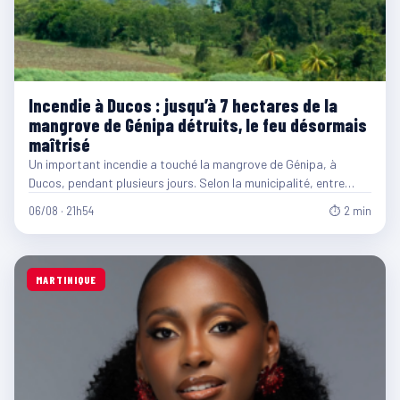
Incendie à Ducos : jusqu’à 7 hectares de la
mangrove de Génipa détruits, le feu désormais
maîtrisé
Un important incendie a touché la mangrove de Génipa, à
Ducos, pendant plusieurs jours. Selon la municipalité, entre…
06/08 · 21h54
⏱ 2 min
MARTINIQUE