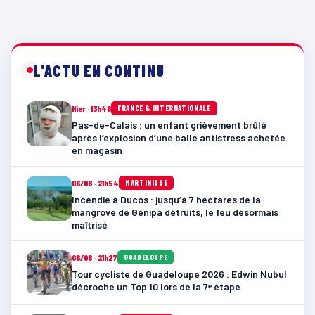
L'ACTU EN CONTINU
Hier · 13h46
FRANCE & INTERNATIONALE
Pas-de-Calais : un enfant grièvement brûlé
après l’explosion d’une balle antistress achetée
en magasin
06/08 · 21h54
MARTINIQUE
Incendie à Ducos : jusqu’à 7 hectares de la
mangrove de Génipa détruits, le feu désormais
maîtrisé
06/08 · 21h27
GUADELOUPE
Tour cycliste de Guadeloupe 2026 : Edwin Nubul
décroche un Top 10 lors de la 7ᵉ étape