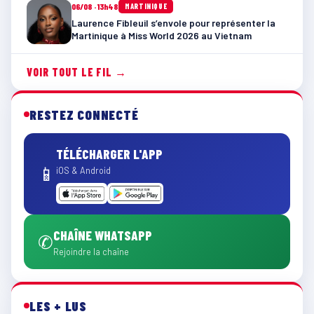
06/08 · 13h48
MARTINIQUE
Laurence Fibleuil s’envole pour représenter la
Martinique à Miss World 2026 au Vietnam
VOIR TOUT LE FIL →
RESTEZ CONNECTÉ
TÉLÉCHARGER L'APP
📱
iOS & Android
CHAÎNE WHATSAPP
✆
Rejoindre la chaîne
LES + LUS