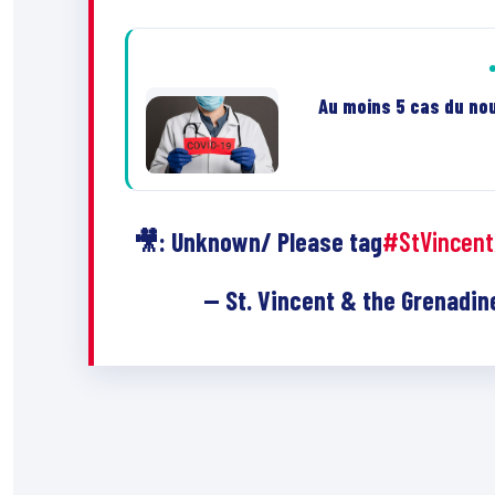
Au moins 5 cas du nou
🎥: Unknown/ Please tag
#StVincen
— St. Vincent & the Grenadi