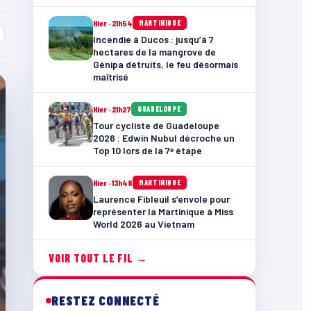
Hier · 21h54
MARTINIQUE
Incendie à Ducos : jusqu’à 7
hectares de la mangrove de
Génipa détruits, le feu désormais
maîtrisé
Hier · 21h27
GUADELOUPE
Tour cycliste de Guadeloupe
2026 : Edwin Nubul décroche un
Top 10 lors de la 7ᵉ étape
Hier · 13h48
MARTINIQUE
Laurence Fibleuil s’envole pour
représenter la Martinique à Miss
World 2026 au Vietnam
VOIR TOUT LE FIL →
RESTEZ CONNECTÉ