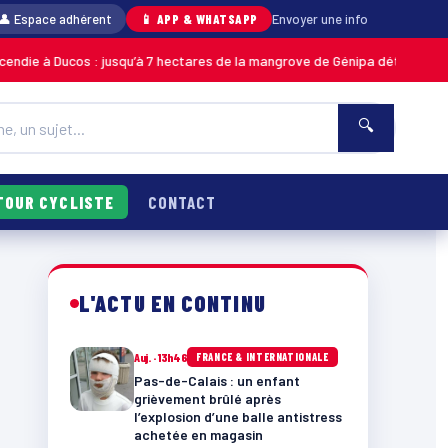
👤 Espace adhérent
📱 APP & WHATSAPP
Envoyer une info
 : jusqu’à 7 hectares de la mangrove de Génipa détruits, le feu désormais
🔍
TOUR CYCLISTE
CONTACT
L'ACTU EN CONTINU
Auj. · 13h46
FRANCE & INTERNATIONALE
Pas-de-Calais : un enfant
grièvement brûlé après
n
l’explosion d’une balle antistress
achetée en magasin