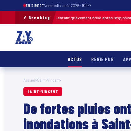
EN DIRECT
Vendredi 7 août 2026 · 10h57
⚡ Breaking
as-de-Calais : un enfant grièvement brûlé après l’explosion d’une balle 
ACTUS
RÉGIE PUB
APP
Accueil
›
Saint-Vincent
›
SAINT-VINCENT
De fortes pluies on
inondations à Saint