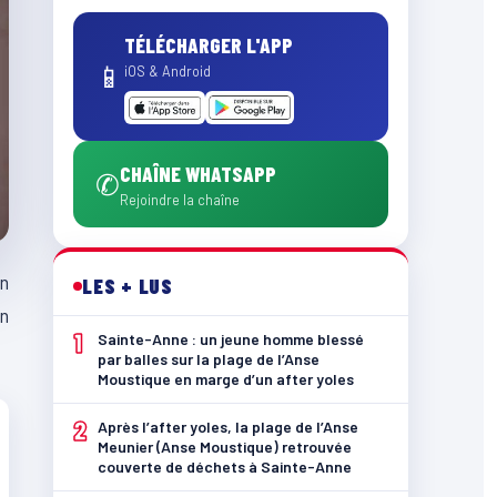
TÉLÉCHARGER L'APP
📱
iOS & Android
CHAÎNE WHATSAPP
✆
Rejoindre la chaîne
n
LES + LUS
En
1
Sainte-Anne : un jeune homme blessé
par balles sur la plage de l’Anse
Moustique en marge d’un after yoles
2
Après l’after yoles, la plage de l’Anse
Meunier (Anse Moustique) retrouvée
couverte de déchets à Sainte-Anne