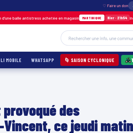
♡ Faire un don
antistress achetée en magasin
Incendie à Ducos
Hier · 21h54
MARTINIQUE
LI MOBILE
WHATSAPP
🌀 SAISON CYCLONIQUE
t provoqué des
-Vincent, ce jeudi mati