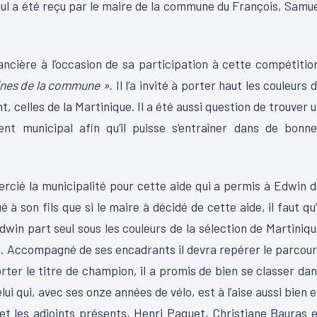
bul a été reçu par le maire de la commune du François, Samu
nancière à l’occasion de sa participation à cette compétitio
trines de la commune ».
Il l’a invité à porter haut les couleurs 
 celles de la Martinique. Il a été aussi question de trouver 
t municipal afin qu’il puisse s’entraîner dans de bonne
ercié la municipalité pour cette aide qui a permis à Edwin 
 à son fils que si le maire à décidé de cette aide, il faut qu’
win part seul sous les couleurs de la sélection de Martiniq
e. Accompagné de ses encadrants il devra repérer le parcou
orter le titre de champion, il a promis de bien se classer da
ui qui, avec ses onze années de vélo, est à l’aise aussi bien 
et les adjoints présents, Henri Paquet, Christiane Bauras 