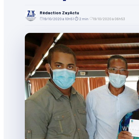
Rédaction ZayActu
19/10/2020 à 10h51
·
⏱ 2 min
·
19/10/2020 à 06h53