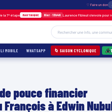
♡ Faire un don
e
Laurence Fibleuil s’envole pour représenter 
Hier · 13h48
MARTINIQUE
LI MOBILE
WHATSAPP
🌀 SAISON CYCLONIQUE
 de pouce financier
du François à Edwin Nubu