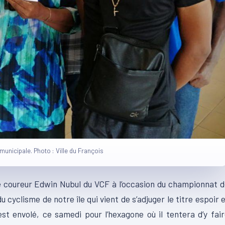
municipale. Photo : Ville du François
e coureur Edwin Nubul du VCF à l’occasion du championnat 
u cyclisme de notre île qui vient de s’adjuger le titre espoir 
st envolé, ce samedi pour l’hexagone où il tentera d’y fai