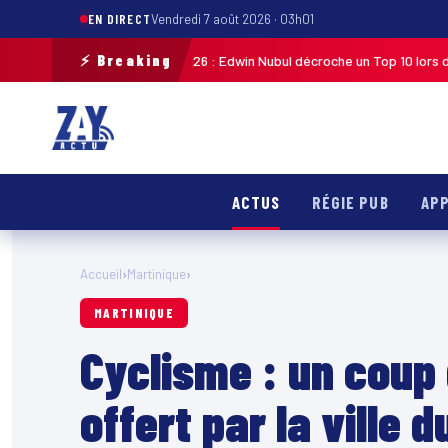
EN DIRECT
Vendredi 7 août 2026 · 03h01
⚡ Breaking
e de Guadeloupe 2026 : Edwin Nubul décroche un Top 10 lors de la 7ᵉ étap
ACTUS
RÉGIE PUB
APP
Accueil
›
Martinique
›
MARTINIQUE
Cyclisme : un coup
offert par la ville 