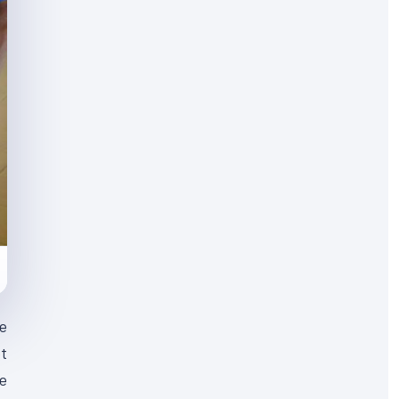
de
et
re