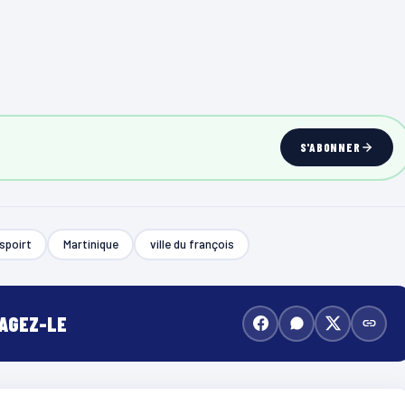
S'ABONNER
spoirt
Martinique
ville du françois
TAGEZ-LE