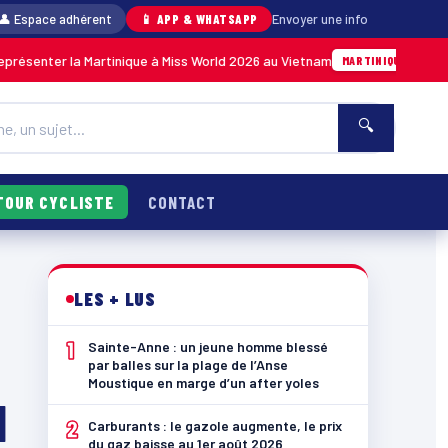
👤 Espace adhérent
📱 APP & WHATSAPP
Envoyer une info
la Martinique à Miss World 2026 au Vietnam
An
05/08 · 14h14
MARTINIQUE
🔍
TOUR CYCLISTE
CONTACT
LES + LUS
1
Sainte-Anne : un jeune homme blessé
par balles sur la plage de l’Anse
Moustique en marge d’un after yoles
l
2
Carburants : le gazole augmente, le prix
du gaz baisse au 1er août 2026