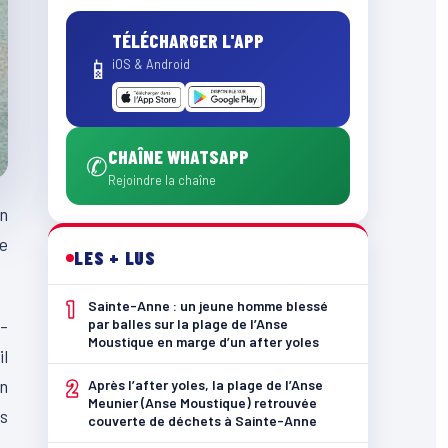
TÉLÉCHARGER L'APP
📱
iOS & Android
CHAÎNE WHATSAPP
✆
Rejoindre la chaîne
un
de
LES + LUS
1
Sainte-Anne : un jeune homme blessé
par balles sur la plage de l’Anse
2-
Moustique en marge d’un after yoles
il
2
on
Après l’after yoles, la plage de l’Anse
Meunier (Anse Moustique) retrouvée
es
couverte de déchets à Sainte-Anne