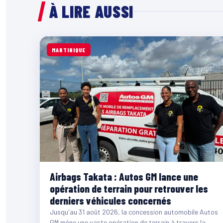
À LIRE AUSSI
MARTINIQUE
Airbags Takata : Autos GM lance une
opération de terrain pour retrouver les
derniers véhicules concernés
Jusqu'au 31 août 2026, la concession automobile Autos
GM mène une vaste opération de terrain à travers la…