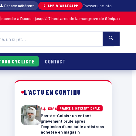
👤 Espace adhérent
📱 APP & WHATSAPP
Envoyer une info
Ducos : jusqu’à 7 hectares de la mangrove de Génipa détruits, le feu déso
🔍
TOUR CYCLISTE
CONTACT
L'ACTU EN CONTINU
Auj. · 13h46
FRANCE & INTERNATIONALE
Pas-de-Calais : un enfant
grièvement brûlé après
l’explosion d’une balle antistress
achetée en magasin