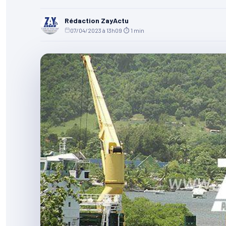
Rédaction ZayActu
07/04/2023 à 13h09
·
⏱ 1 min