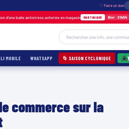
♡ Faire un don
alle antistress achetée en magasin
Incendie à 
Hier · 21h54
MARTINIQUE
LI MOBILE
WHATSAPP
🌀 SAISON CYCLONIQUE
 de commerce sur la
t