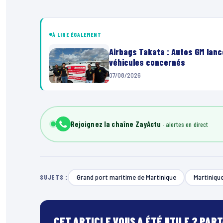
À LIRE ÉGALEMENT
Airbags Takata : Autos GM lanc
véhicules concernés
07/08/2026
Rejoignez la chaîne ZayActu
Grand port maritime de Martinique
Martiniqu
SUJETS :
CET ARTICLE VOUS A ÉTÉ UTILE ? PAR