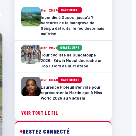
Hier · 21h54
MARTINIQUE
Incendie à Ducos : jusqu’à 7
hectares de la mangrove de
Génipa détruits, le feu désormais
maîtrisé
Hier · 21h27
GUADELOUPE
Tour cycliste de Guadeloupe
2026 : Edwin Nubul décroche un
Top 10 lors de la 7ᵉ étape
Hier · 13h48
MARTINIQUE
Laurence Fibleuil s’envole pour
représenter la Martinique à Miss
World 2026 au Vietnam
VOIR TOUT LE FIL →
RESTEZ CONNECTÉ