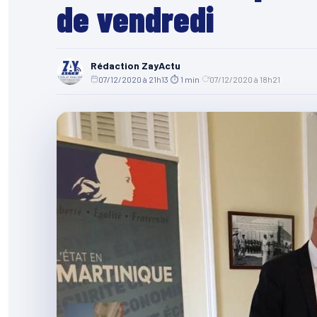
de vendredi
Rédaction ZayActu
07/12/2020 à 21h13
·
⏱ 1 min
·
07/12/2020 à 18h21