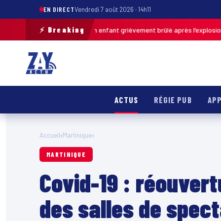
EN DIRECT
Vendredi 7 août 2026 · 14h11
⚡ Breaking
Pas-de-Calais : un enfant grièvement brûlé après l’explosion d’une ball
ACTUS
RÉGIE PUB
APP
Accueil
›
Martinique
›
MARTINIQUE
Covid-19 : réouvert
des salles de spect