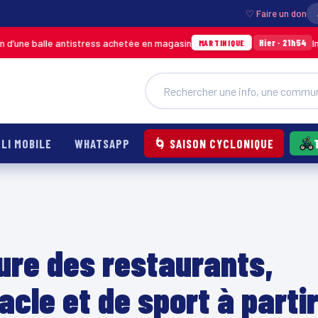
♡ Faire un don
e antistress achetée en magasin
Incendie à Duc
Hier · 21h54
MARTINIQUE
LI MOBILE
WHATSAPP
🌀 SAISON CYCLONIQUE
ure des restaurants,
acle et de sport à parti