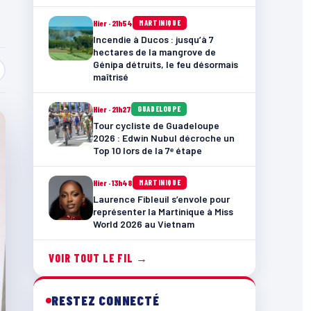
Hier · 21h54
MARTINIQUE
Incendie à Ducos : jusqu’à 7
hectares de la mangrove de
Génipa détruits, le feu désormais
maîtrisé
Hier · 21h27
GUADELOUPE
Tour cycliste de Guadeloupe
2026 : Edwin Nubul décroche un
Top 10 lors de la 7ᵉ étape
Hier · 13h48
MARTINIQUE
Laurence Fibleuil s’envole pour
représenter la Martinique à Miss
World 2026 au Vietnam
VOIR TOUT LE FIL →
RESTEZ CONNECTÉ