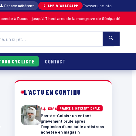
👤 Espace adhérent
📱 APP & WHATSAPP
Envoyer une info
os : jusqu’à 7 hectares de la mangrove de Génipa détruits, le feu désorma
🔍
TOUR CYCLISTE
CONTACT
L'ACTU EN CONTINU
Auj. · 13h46
FRANCE & INTERNATIONALE
Pas-de-Calais : un enfant
grièvement brûlé après
r
l’explosion d’une balle antistress
achetée en magasin