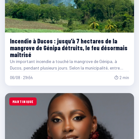
Incendie à Ducos : jusqu’à 7 hectares de la
mangrove de Génipa détruits, le feu désormais
maîtrisé
Un important incendie a touché la mangrove de Génipa, à
Ducos, pendant plusieurs jours. Selon la municipalité, entre…
06/08 · 21h54
⏱ 2 min
MARTINIQUE