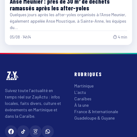
Anse Meunier : près de 30 m³ de déchets
ramassés après les after-yoles
Quelques jours après les after-yoles organisés à l'Anse Meunier,
également appelée Anse Moustique, à Sainte-Anne, les équipes
du…
05/08 · 14h14
⏱ 4 min
RUBRIQUES
Martinique
Suivez toute l'actualité en
L'actu
temps réel sur ZayActu : infos
Caraïbes
locales, faits divers, culture et
À la une
événements en Martinique et
France & Internationale
dans la Caraïbe.
Guadeloupe & Guyane