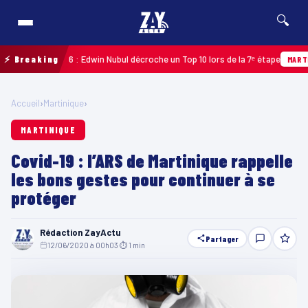
🔍
deloupe 2026 : Edwin Nubul décroche un Top 10 lors de la 7ᵉ étape
⚡ Breaking
MARTINIQU
Accueil
›
Martinique
›
MARTINIQUE
Covid-19 : l’ARS de Martinique rappelle
les bons gestes pour continuer à se
protéger
Rédaction ZayActu
Partager
12/06/2020 à 00h03
·
⏱ 1 min