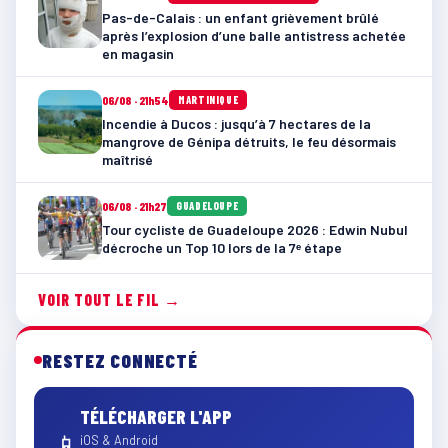
Pas-de-Calais : un enfant grièvement brûlé
après l’explosion d’une balle antistress achetée
en magasin
06/08 · 21h54
MARTINIQUE
Incendie à Ducos : jusqu’à 7 hectares de la
mangrove de Génipa détruits, le feu désormais
maîtrisé
06/08 · 21h27
GUADELOUPE
Tour cycliste de Guadeloupe 2026 : Edwin Nubul
décroche un Top 10 lors de la 7ᵉ étape
VOIR TOUT LE FIL →
RESTEZ CONNECTÉ
TÉLÉCHARGER L'APP
📱
iOS & Android