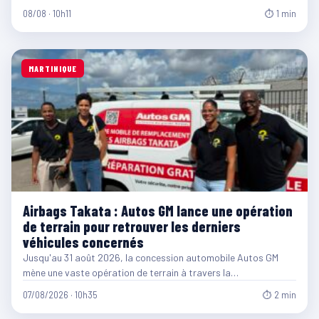
08/08 · 10h11
⏱ 1 min
MARTINIQUE
Airbags Takata : Autos GM lance une opération
de terrain pour retrouver les derniers
véhicules concernés
Jusqu'au 31 août 2026, la concession automobile Autos GM
mène une vaste opération de terrain à travers la…
07/08/2026 · 10h35
⏱ 2 min