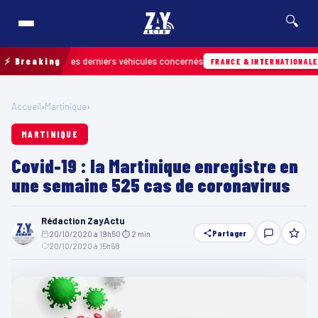
🔍
etrouver les derniers véhicules concernés
⚡ Breaking
07/
FRANCE & INTERNATIONALE
Accueil
›
Martinique
›
MARTINIQUE
Covid-19 : la Martinique enregistre en
une semaine 525 cas de coronavirus
Rédaction ZayActu
Partager
20/10/2020 à 19h50
·
⏱ 2 min
·
20/10/2020 à 15h58