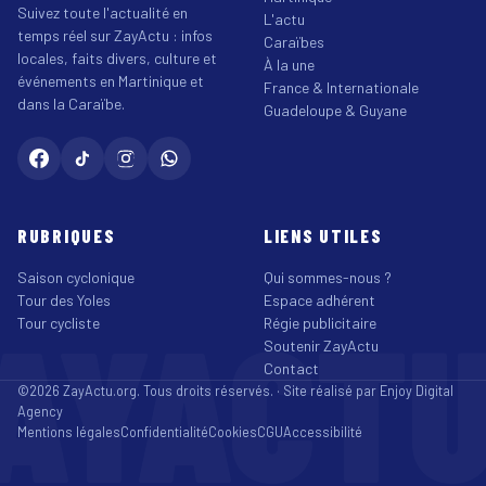
Suivez toute l'actualité en
L'actu
temps réel sur ZayActu : infos
Caraïbes
locales, faits divers, culture et
À la une
événements en Martinique et
France & Internationale
dans la Caraïbe.
Guadeloupe & Guyane
RUBRIQUES
LIENS UTILES
Saison cyclonique
Qui sommes-nous ?
Tour des Yoles
Espace adhérent
AYACT
Tour cycliste
Régie publicitaire
Soutenir ZayActu
Contact
©2026 ZayActu.org. Tous droits réservés. · Site réalisé par
Enjoy Digital
Agency
Mentions légales
Confidentialité
Cookies
CGU
Accessibilité