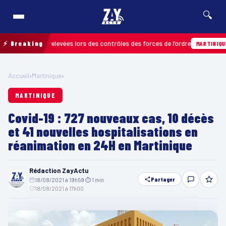
🔍
nfractions relevées lors des contrôles des forces de l’ordre
⚡ Breaking
0
MARTINIQUE
Accueil
›
Martinique
›
MARTINIQUE
Covid-19 : 727 nouveaux cas, 10 décès
et 41 nouvelles hospitalisations en
réanimation en 24H en Martinique
Rédaction ZayActu
Partager
18/08/2021 à 19h59
·
⏱ 1 min
·
18/08/2021 à 17h00