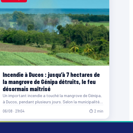
Incendie à Ducos : jusqu’à 7 hectares de
la mangrove de Génipa détruits, le feu
désormais maîtrisé
Un important incendie a touché la mangrove de Génipa,
à Ducos, pendant plusieurs jours. Selon la municipalité,
entre…
06/08 · 21h54
⏱ 2 min