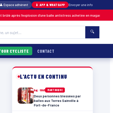
👤 Espace adhérent
📱 APP & WHATSAPP
Envoyer une info
ès l’explosion d’une balle antistress achetée en magasin
0
MARTINIQUE
🔍
TOUR CYCLISTE
CONTACT
L'ACTU EN CONTINU
Auj. · 10h11
MARTINIQUE
Deux personnes blessées par
balles aux Terres Sainville à
Fort-de-France