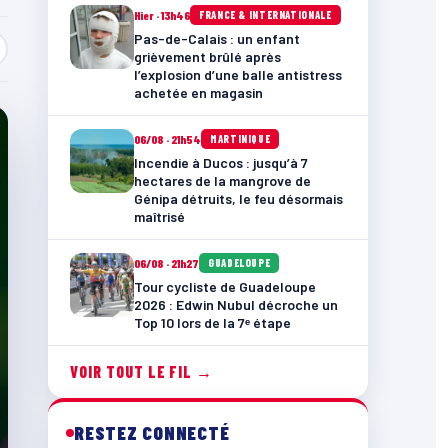
Hier · 13h46
FRANCE & INTERNATIONALE
Pas-de-Calais : un enfant
grièvement brûlé après
l’explosion d’une balle antistress
achetée en magasin
06/08 · 21h54
MARTINIQUE
Incendie à Ducos : jusqu’à 7
hectares de la mangrove de
Génipa détruits, le feu désormais
maîtrisé
06/08 · 21h27
GUADELOUPE
Tour cycliste de Guadeloupe
2026 : Edwin Nubul décroche un
Top 10 lors de la 7ᵉ étape
VOIR TOUT LE FIL →
RESTEZ CONNECTÉ