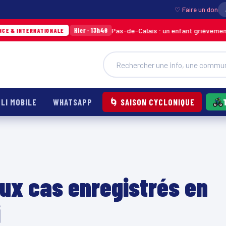
♡ Faire un don
Pas-de-Calais : un enfant grièvement brûlé apr
Hier · 13h46
RNATIONALE
LI MOBILE
WHATSAPP
🌀 SAISON CYCLONIQUE
aux cas enregistrés en
i