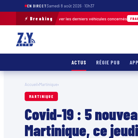
EN DIRECT
Samedi 8 août 2026 · 10h37
⚡ Breaking
 terrain pour retrouver les derniers véhicules concernés
FRANCE & INTE
ACTUS
RÉGIE PUB
APP
Accueil
›
Martinique
›
MARTINIQUE
Covid-19 : 5 nouve
Martinique, ce jeud