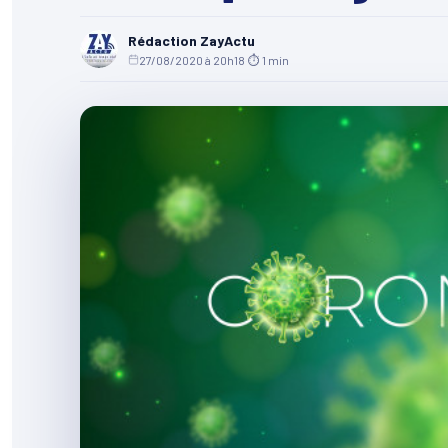
Rédaction ZayActu
27/08/2020 à 20h18
·
⏱ 1 min