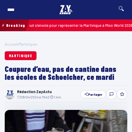
🔍
urence Fibleuil s’envole pour représenter la Martinique à Miss World 2026 au 
⚡ Breaking
Accueil
›
Martinique
›
MARTINIQUE
Coupure d’eau, pas de cantine dans
les écoles de Schoelcher, ce mardi
Rédaction ZayActu
Partager
09/04/2024 à 11h42
·
⏱ 1 min