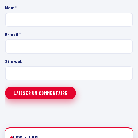
Nom
*
E-mail
*
Site web
LES + LUS