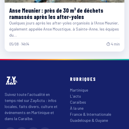
Anse Meunier : près de 30 m³ de déchets
ramassés après les after-yoles
Quelques jours après les after-yoles organisés à l'Anse Meunier,
également appelée Anse Moustique, à Sainte-Anne, les équipes
du…
05/08 · 14h14
⏱ 4 min
RUBRIQUES
Martinique
Suivez toute l'actualité en
L'actu
temps réel sur ZayActu : infos
Caraïbes
locales, faits divers, culture et
À la une
événements en Martinique et
France & Internationale
dans la Caraïbe.
Guadeloupe & Guyane