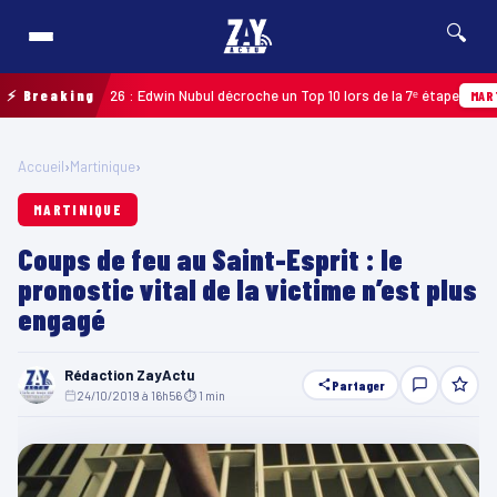
🔍
adeloupe 2026 : Edwin Nubul décroche un Top 10 lors de la 7ᵉ étape
⚡ Breaking
MARTINIQ
Accueil
›
Martinique
›
MARTINIQUE
Coups de feu au Saint-Esprit : le
pronostic vital de la victime n’est plus
engagé
Rédaction ZayActu
Partager
24/10/2019 à 16h56
·
⏱ 1 min