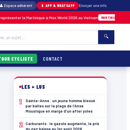
👤 Espace adhérent
📱 APP & WHATSAPP
Envoyer une info
r la Martinique à Miss World 2026 au Vietnam
05/08 · 14h14
MARTINIQUE
🔍
TOUR CYCLISTE
CONTACT
LES + LUS
1
Sainte-Anne : un jeune homme blessé
par balles sur la plage de l’Anse
Moustique en marge d’un after yoles
2
Carburants : le gazole augmente, le prix
du gaz baisse au 1er août 2026