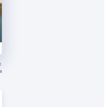
t.
 à