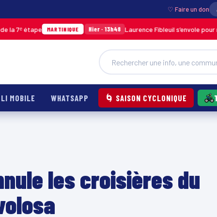
♡ Faire un don
ape
Laurence Fibleuil s’envole pour représente
Hier · 13h48
MARTINIQUE
LI MOBILE
WHATSAPP
🌀 SAISON CYCLONIQUE
nule les croisières du
volosa