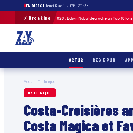
EN DIRECT
Jeudi 6 août 2026 · 20h38
⚡ Breaking
ste de Guadeloupe 2026 : Edwin Nubul décroche un Top 10 lors de la 7ᵉ ét
ACTUS
RÉGIE PUB
APP
Accueil
›
Martinique
›
MARTINIQUE
Costa-Croisières an
Costa Magica et Fa