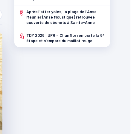
3
Après l’after yoles, la plage de l’Anse
Meunier (Anse Moustique) retrouvée
couverte de déchets à Sainte-Anne
4
TDY 2026 : UFR – Chanflor remporte la 6ᵉ
étape et s’empare du maillot rouge