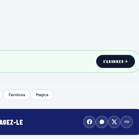
S'ABONNER
Favolosa
Magica
TAGEZ-LE