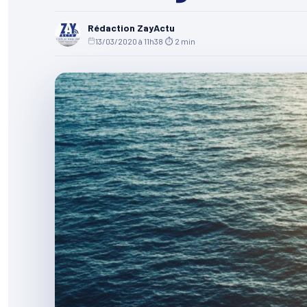
Rédaction ZayActu
13/03/2020 à 11h38
·
⏱ 2 min