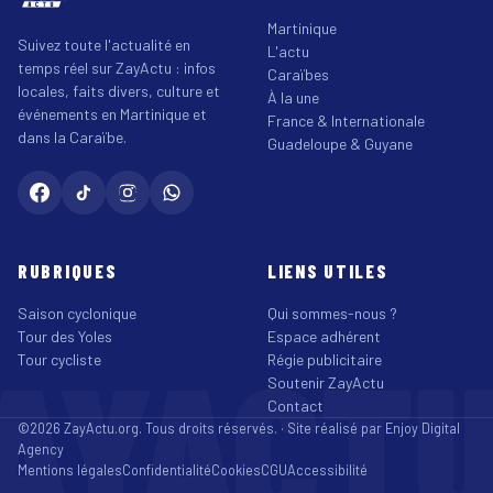
Martinique
Suivez toute l'actualité en
L'actu
temps réel sur ZayActu : infos
Caraïbes
locales, faits divers, culture et
À la une
événements en Martinique et
France & Internationale
dans la Caraïbe.
Guadeloupe & Guyane
RUBRIQUES
LIENS UTILES
Saison cyclonique
Qui sommes-nous ?
Tour des Yoles
Espace adhérent
AYACT
Tour cycliste
Régie publicitaire
Soutenir ZayActu
Contact
©2026 ZayActu.org. Tous droits réservés. · Site réalisé par
Enjoy Digital
Agency
Mentions légales
Confidentialité
Cookies
CGU
Accessibilité