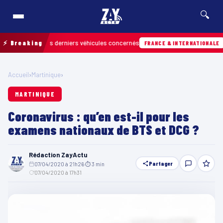
🔍
rouver les derniers véhicules concernés
⚡ Breaking
Hier ·
FRANCE & INTERNATIONALE
Accueil
›
Martinique
›
MARTINIQUE
Coronavirus : qu’en est-il pour les
examens nationaux de BTS et DCG ?
Rédaction ZayActu
Partager
07/04/2020 à 21h26
·
⏱ 3 min
·
07/04/2020 à 17h31