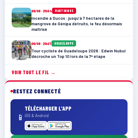
06/08 · 21h54
MARTINIQUE
Incendie à Ducos : jusqu’à 7 hectares de la
mangrove de Génipa détruits, le feu désormais
maîtrisé
06/08 · 21h27
GUADELOUPE
Tour cycliste de Guadeloupe 2026 : Edwin Nubul
décroche un Top 10 lors de la 7ᵉ étape
VOIR TOUT LE FIL →
RESTEZ CONNECTÉ
TÉLÉCHARGER L'APP
📱
iOS & Android