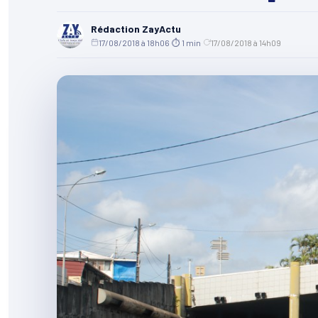
Rédaction ZayActu
17/08/2018 à 18h06
·
⏱ 1 min
·
17/08/2018 à 14h09