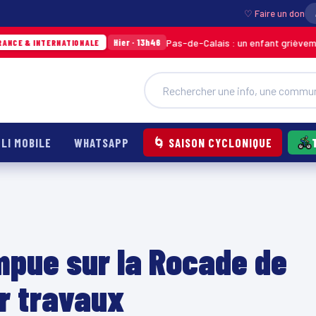
♡ Faire un don
Pas-de-Calais : un enfant grièvement brûlé ap
Hier · 13h46
ERNATIONALE
LI MOBILE
WHATSAPP
🌀 SAISON CYCLONIQUE
ompue sur la Rocade de
r travaux