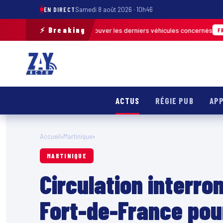
EN DIRECT
Samedi 8 août 2026 · 10h46
⚡ Breaking
e terrain pour retrouver les derniers véhicules concernés
FRANCE & INT
ACTUS
RÉGIE PUB
APP
Accueil
›
Martinique
›
MARTINIQUE
Circulation interr
Fort-de-France pou