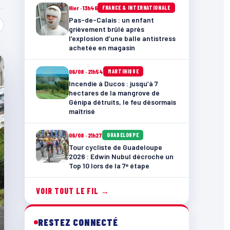
Hier · 13h46
FRANCE & INTERNATIONALE
Pas-de-Calais : un enfant
grièvement brûlé après
l’explosion d’une balle antistress
achetée en magasin
06/08 · 21h54
MARTINIQUE
Incendie à Ducos : jusqu’à 7
hectares de la mangrove de
Génipa détruits, le feu désormais
maîtrisé
06/08 · 21h27
GUADELOUPE
Tour cycliste de Guadeloupe
2026 : Edwin Nubul décroche un
Top 10 lors de la 7ᵉ étape
VOIR TOUT LE FIL →
RESTEZ CONNECTÉ