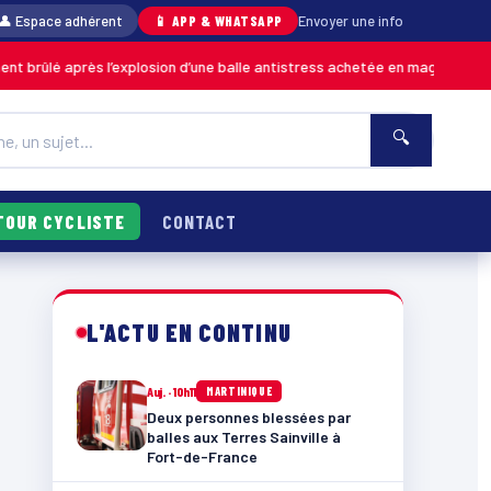
👤 Espace adhérent
📱 APP & WHATSAPP
Envoyer une info
rès l’explosion d’une balle antistress achetée en magasin
MARTINIQUE
🔍
TOUR CYCLISTE
CONTACT
L'ACTU EN CONTINU
Auj. · 10h11
MARTINIQUE
Deux personnes blessées par
balles aux Terres Sainville à
Fort-de-France