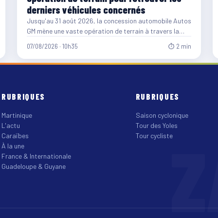
derniers véhicules concernés
Jusqu'au 31 août 2026, la concession automobile Autos
GM mène une vaste opération de terrain à travers la…
07/08/2026 · 10h35
⏱ 2 min
RUBRIQUES
RUBRIQUES
Martinique
Saison cyclonique
L'actu
Tour des Yoles
Z
Caraïbes
Tour cycliste
À la une
France & Internationale
Guadeloupe & Guyane