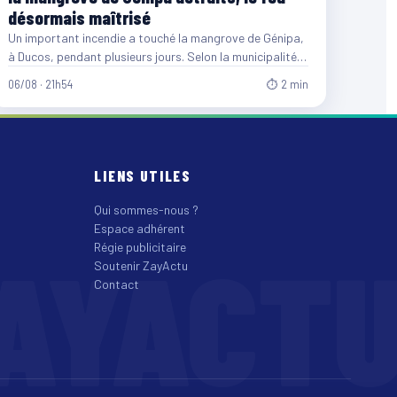
désormais maîtrisé
Un important incendie a touché la mangrove de Génipa,
à Ducos, pendant plusieurs jours. Selon la municipalité,
entre…
06/08 · 21h54
⏱ 2 min
LIENS UTILES
Qui sommes-nous ?
Espace adhérent
AYACT
Régie publicitaire
Soutenir ZayActu
Contact