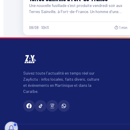
Une nouvelle fusillade s'est produite vendredi soir aux
Terres Sainville, à Fort-de-France. Un homme d'une
quarantaine d'années et…
08/08 · 10h11
⏱ 1 min
Suivez toute l'actualité en temps réel sur
ZayActu : infos locales, faits divers, culture
et événements en Martinique et dans la
Caraïbe.