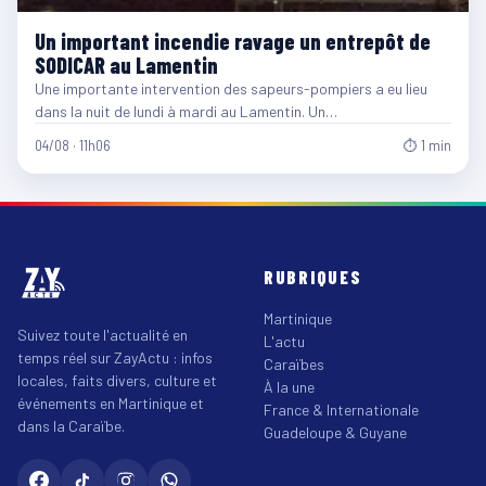
Un important incendie ravage un entrepôt de
SODICAR au Lamentin
Une importante intervention des sapeurs-pompiers a eu lieu
dans la nuit de lundi à mardi au Lamentin. Un…
04/08 · 11h06
⏱ 1 min
RUBRIQUES
Martinique
Suivez toute l'actualité en
L'actu
temps réel sur ZayActu : infos
Caraïbes
locales, faits divers, culture et
À la une
événements en Martinique et
France & Internationale
dans la Caraïbe.
Guadeloupe & Guyane