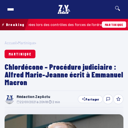
🔍
tions relevées lors des contrôles des forces de l’ordre
⚡ Breaking
04/08 
MARTINIQUE
Accueil
›
Martinique
›
MARTINIQUE
Chlordécone – Procédure judiciaire :
Alfred Marie-Jeanne écrit à Emmanuel
Macron
Rédaction ZayActu
Partager
22/01/2021 à 20h18
·
⏱ 2 min