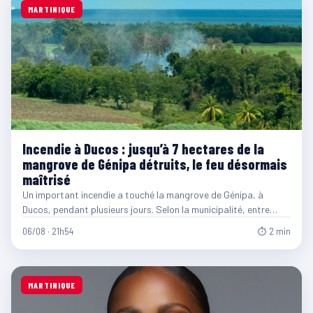
MARTINIQUE
Incendie à Ducos : jusqu’à 7 hectares de la
mangrove de Génipa détruits, le feu désormais
maîtrisé
Un important incendie a touché la mangrove de Génipa, à
Ducos, pendant plusieurs jours. Selon la municipalité, entre…
06/08 · 21h54
⏱ 2 min
MARTINIQUE