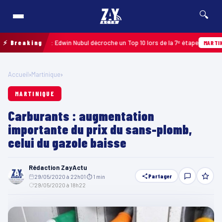
🔍
loupe 2026 : Edwin Nubul décroche un Top 10 lors de la 7ᵉ étape
⚡ Breaking
MARTINIQUE
Accueil
›
Martinique
›
MARTINIQUE
Carburants : augmentation
importante du prix du sans-plomb,
celui du gazole baisse
Rédaction ZayActu
Partager
29/05/2020 à 22h01
·
⏱ 1 min
·
29/05/2020 à 18h22