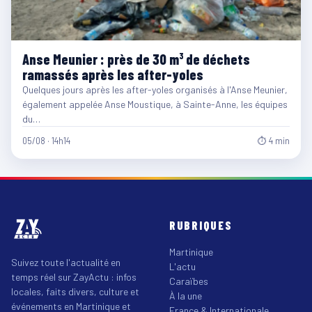
Anse Meunier : près de 30 m³ de déchets
ramassés après les after-yoles
Quelques jours après les after-yoles organisés à l'Anse Meunier,
également appelée Anse Moustique, à Sainte-Anne, les équipes
du…
05/08 · 14h14
⏱ 4 min
RUBRIQUES
Martinique
Suivez toute l'actualité en
L'actu
temps réel sur ZayActu : infos
Caraïbes
locales, faits divers, culture et
À la une
événements en Martinique et
France & Internationale