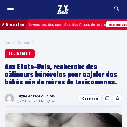
🔍
fractions relevées lors des contrôles des forces de l’ordre
⚡ Breaking
04
MARTINIQUE
Accueil
›
Solidarité
›
SOLIDARITÉ
Aux Etats-Unis, recherche des
câlineurs bénévoles pour cajoler des
bébés nés de mères de toxicomanes.
Edyna de Média Relais
Partager
27/05/2017 à 18h35
·
⏱ 1 min