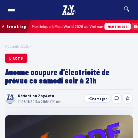
🔍
eprésenter la Martinique à Miss World 2026 au Vietnam
⚡ Breaking
Hier · 1
MARTINIQUE
Accueil
›
L'actu
›
L'ACTU
Aucune coupure d’électricité de
prévue ce samedi soir à 21h
Rédaction ZayActu
Partager
26/11/2016 à 21h54
·
⏱ 1 min