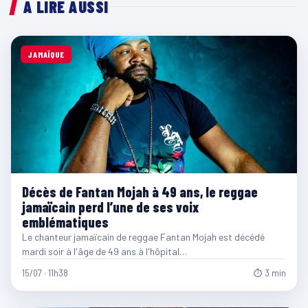
À LIRE AUSSI
JAMAÏQUE
Décès de Fantan Mojah à 49 ans, le reggae
jamaïcain perd l’une de ses voix
emblématiques
Le chanteur jamaïcain de reggae Fantan Mojah est décédé
mardi soir à l'âge de 49 ans à l'hôpital…
15/07 · 11h38
⏱ 3 min