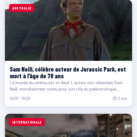
AUSTRALIE
Sam Neill, célèbre acteur de Jurassic Park, est
mort à l’âge de 78 ans
Le monde du cinéma est en deuil. L'acteur néo-zélandais Sam
Neill, mondialement connu pour son rôle du paléontologue…
13/07 · 11h32
⏱ 3 min
INTERNATIONALE