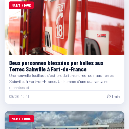
MARTINIQUE
Deux personnes blessées par balles aux
Terres Sainville à Fort-de-France
Une nouvelle fusillade s'est produite vendredi soir aux Terres
Sainville, à Fort-de-France. Un homme d'une quarantaine
d'années et…
08/08 · 10h11
⏱ 1 min
MARTINIQUE