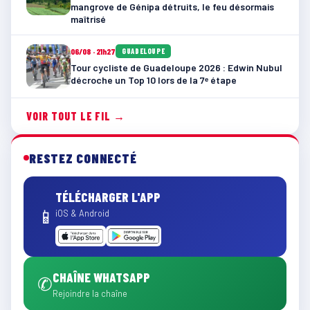
mangrove de Génipa détruits, le feu désormais
maîtrisé
06/08 · 21h27
GUADELOUPE
Tour cycliste de Guadeloupe 2026 : Edwin Nubul
décroche un Top 10 lors de la 7ᵉ étape
VOIR TOUT LE FIL →
RESTEZ CONNECTÉ
TÉLÉCHARGER L'APP
📱
iOS & Android
CHAÎNE WHATSAPP
✆
Rejoindre la chaîne