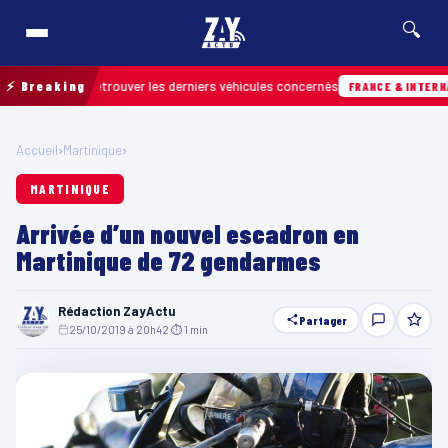
🔍
in pour retrouver les derniers véhicules concernés
⚡ Breaking
FRANCE & INTERNATIONA
Accueil
›
Martinique
›
MARTINIQUE
Arrivée d’un nouvel escadron en
Martinique de 72 gendarmes
Rédaction ZayActu
Partager
25/10/2019 à 20h42
·
⏱ 1 min