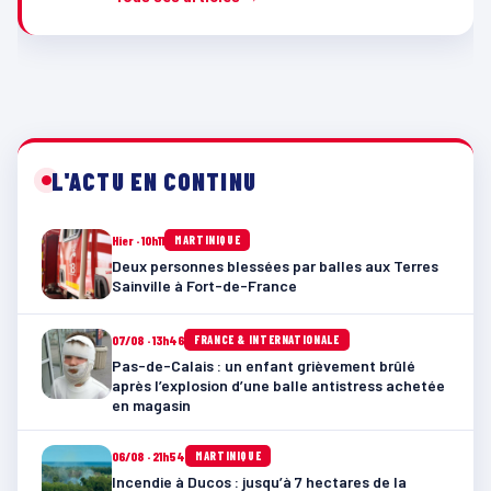
L'ACTU EN CONTINU
Hier · 10h11
MARTINIQUE
Deux personnes blessées par balles aux Terres
Sainville à Fort-de-France
07/08 · 13h46
FRANCE & INTERNATIONALE
Pas-de-Calais : un enfant grièvement brûlé
après l’explosion d’une balle antistress achetée
en magasin
06/08 · 21h54
MARTINIQUE
Incendie à Ducos : jusqu’à 7 hectares de la