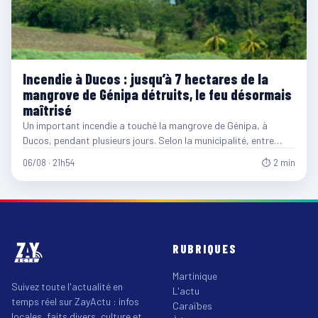
Incendie à Ducos : jusqu’à 7 hectares de la
mangrove de Génipa détruits, le feu désormais
maîtrisé
Un important incendie a touché la mangrove de Génipa, à
Ducos, pendant plusieurs jours. Selon la municipalité, entre…
06/08 · 21h54
⏱ 2 min
RUBRIQUES
Martinique
Suivez toute l'actualité en
L'actu
temps réel sur ZayActu : infos
Caraïbes
locales, faits divers, culture et