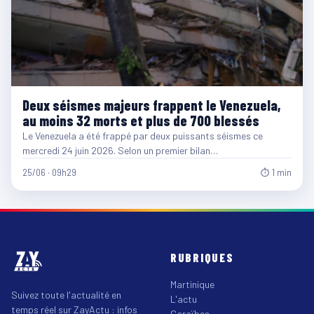
Deux séismes majeurs frappent le Venezuela,
au moins 32 morts et plus de 700 blessés
Le Venezuela a été frappé par deux puissants séismes ce
mercredi 24 juin 2026. Selon un premier bilan…
25/06 · 09h29
⏱ 1 min
RUBRIQUES
Martinique
Suivez toute l'actualité en
L'actu
temps réel sur ZayActu : infos
Caraïbes