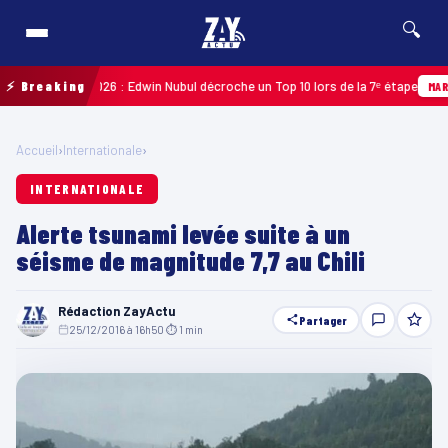
🔍
deloupe 2026 : Edwin Nubul décroche un Top 10 lors de la 7ᵉ étape
⚡ Breaking
MARTINIQU
Accueil
›
Internationale
›
INTERNATIONALE
Alerte tsunami levée suite à un
séisme de magnitude 7,7 au Chili
Rédaction ZayActu
Partager
25/12/2016 à 16h50
·
⏱ 1 min