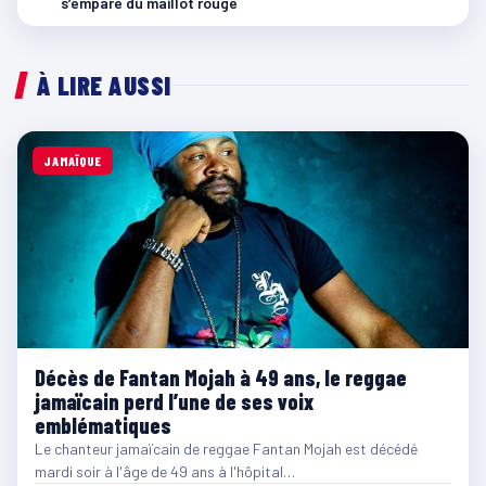
s’empare du maillot rouge
À LIRE AUSSI
JAMAÏQUE
Décès de Fantan Mojah à 49 ans, le reggae
jamaïcain perd l’une de ses voix
emblématiques
Le chanteur jamaïcain de reggae Fantan Mojah est décédé
mardi soir à l'âge de 49 ans à l'hôpital…