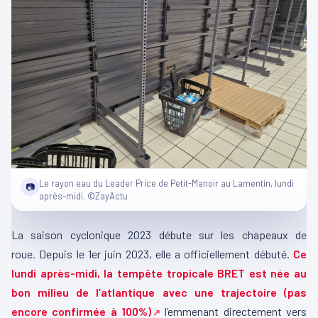
Le rayon eau du Leader Price de Petit-Manoir au Lamentin, lundi
📷
après-midi. ©ZayActu
La saison cyclonique 2023
débute
sur les chapeaux de
roue.
Depuis le 1er juin 2023, elle a officiellement débuté.
Ce
lundi après-midi, la tempête tropicale BRET est
née
au
bon milieu de l’
atlantique
avec une trajectoire
(pas
encore confirmée à
100%
)
l’emmenant directement vers