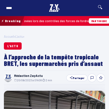
🔍
tions relevées lors des contrôles des forces de l’ordre
⚡ Breaking
04/08 
MARTINIQUE
Accueil
›
L'actu
›
L'ACTU
À l’approche de la tempête tropicale
BRET, les supermarchés pris d’assaut
Rédaction ZayActu
Partager
20/06/2023 à 01h08
·
⏱ 2 min