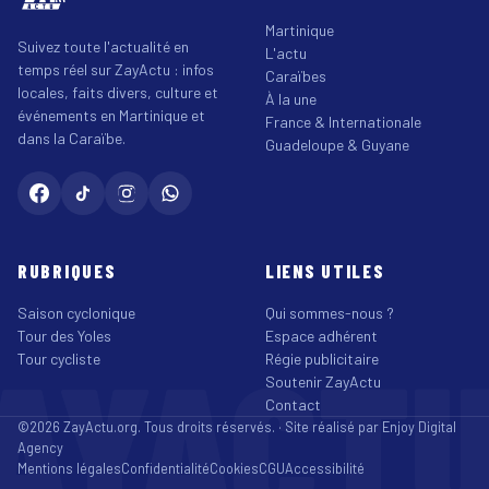
Martinique
Suivez toute l'actualité en
L'actu
temps réel sur ZayActu : infos
Caraïbes
locales, faits divers, culture et
À la une
événements en Martinique et
France & Internationale
dans la Caraïbe.
Guadeloupe & Guyane
RUBRIQUES
LIENS UTILES
Saison cyclonique
Qui sommes-nous ?
Tour des Yoles
Espace adhérent
AYACT
Tour cycliste
Régie publicitaire
Soutenir ZayActu
Contact
©2026 ZayActu.org. Tous droits réservés. · Site réalisé par
Enjoy Digital
Agency
Mentions légales
Confidentialité
Cookies
CGU
Accessibilité