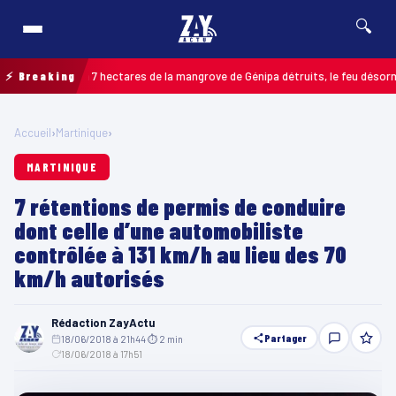
🔍
os : jusqu’à 7 hectares de la mangrove de Génipa détruits, le feu désormais m
⚡ Breaking
Accueil
›
Martinique
›
MARTINIQUE
7 rétentions de permis de conduire
dont celle d’une automobiliste
contrôlée à 131 km/h au lieu des 70
km/h autorisés
Rédaction ZayActu
Partager
18/06/2018 à 21h44
·
⏱ 2 min
·
18/06/2018 à 17h51