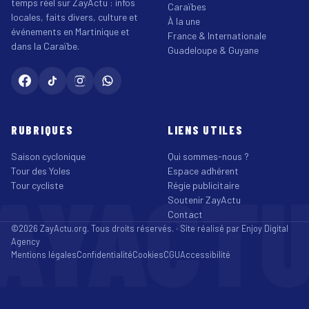
temps réel sur ZayActu : infos
Caraïbes
locales, faits divers, culture et
À la une
événements en Martinique et
France & Internationale
dans la Caraïbe.
Guadeloupe & Guyane
RUBRIQUES
LIENS UTILES
Saison cyclonique
Qui sommes-nous ?
Tour des Yoles
Espace adhérent
AYACT
Tour cycliste
Régie publicitaire
Soutenir ZayActu
Contact
©2026 ZayActu.org. Tous droits réservés. · Site réalisé par
Enjoy Digital
Agency
Mentions légales
Confidentialité
Cookies
CGU
Accessibilité