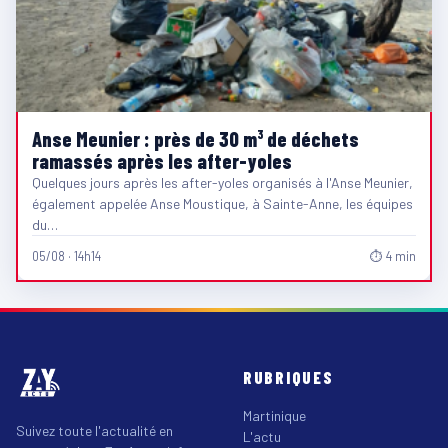
Anse Meunier : près de 30 m³ de déchets
ramassés après les after-yoles
Quelques jours après les after-yoles organisés à l'Anse Meunier,
également appelée Anse Moustique, à Sainte-Anne, les équipes
du…
05/08 · 14h14
⏱ 4 min
RUBRIQUES
Martinique
Suivez toute l'actualité en
L'actu