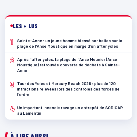
LES + LUS
1
Sainte-Anne : un jeune homme blessé par balles sur la
plage de l’Anse Moustique en marge d’un after yoles
2
Après l’after yoles, la plage de l’Anse Meunier (Anse
Moustique) retrouvée couverte de déchets à Sainte-
Anne
3
Tour des Yoles et Mercury Beach 2026 : plus de 120
infractions relevées lors des contrôles des forces de
l’ordre
4
Un important incendie ravage un entrepôt de SODICAR
au Lamentin
À LIRE AUSSI