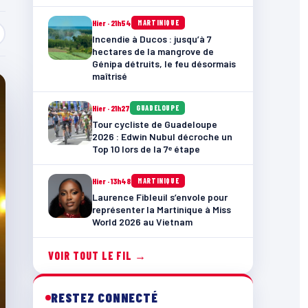
Hier · 21h54
MARTINIQUE
Incendie à Ducos : jusqu’à 7
hectares de la mangrove de
Génipa détruits, le feu désormais
maîtrisé
Hier · 21h27
GUADELOUPE
Tour cycliste de Guadeloupe
2026 : Edwin Nubul décroche un
Top 10 lors de la 7ᵉ étape
Hier · 13h48
MARTINIQUE
Laurence Fibleuil s’envole pour
représenter la Martinique à Miss
World 2026 au Vietnam
VOIR TOUT LE FIL →
RESTEZ CONNECTÉ