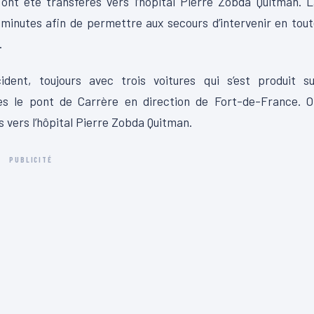
ont été transférés vers l’hôpital Pierre
Zobda
Quitman
.
L
 minutes afin de permettre aux secours d’intervenir en tou
.
ident, toujours avec trois voitures qui
s’est
produit su
s le pont de
Carrère
en direction de Fort-de-France.
O
 vers l’hôpital Pierre
Zobda
Quitman
.
PUBLICITÉ