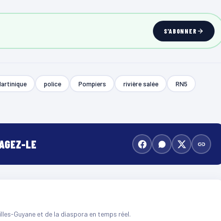
S'ABONNER
artinique
police
Pompiers
rivière salée
RN5
TAGEZ-LE
illes-Guyane et de la diaspora en temps réel.