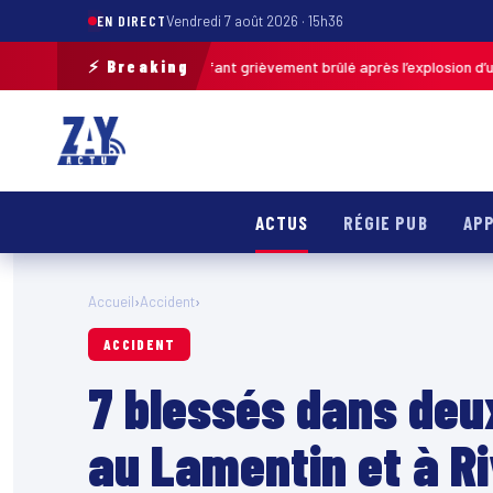
EN DIRECT
Vendredi 7 août 2026 · 15h36
⚡ Breaking
-de-Calais : un enfant grièvement brûlé après l’explosion d’une balle an
ACTUS
RÉGIE PUB
APP
Accueil
›
Accident
›
ACCIDENT
7 blessés dans deu
au Lamentin et à Ri