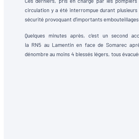
Ces derniers, pris en charge par les pompiers 
circulation y a été interrompue durant plusieurs
sécurité provoquant d’importants embouteillages
Quelques minutes après, c’est un second acc
la
RN5
au
Lamentin
en face de
Somarec
aprè
dénombre au moins 4 blessés légers, tous évacués