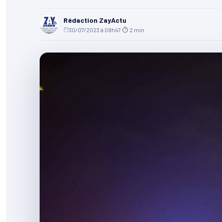
Rédaction ZayActu
30/07/2023 à 09h47
·
⏱ 2 min