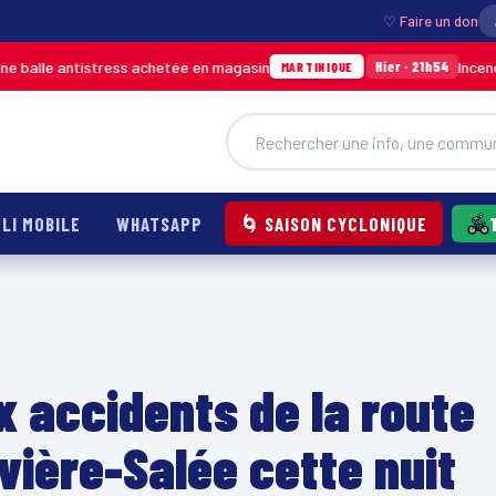
♡ Faire un don
tistress achetée en magasin
Incendie à Ducos :
Hier · 21h54
MARTINIQUE
LI MOBILE
WHATSAPP
🌀 SAISON CYCLONIQUE
x accidents de la route
vière-Salée cette nuit