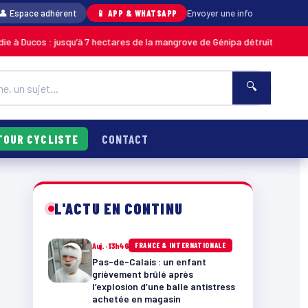
👤 Espace adhérent
📱 APP & WHATSAPP
Envoyer une info
 jusqu’à 7 hectares de la mangrove de Génipa détruits, le feu désormais m
🔍
TOUR CYCLISTE
CONTACT
L'ACTU EN CONTINU
Auj. · 13h46
FRANCE & INTERNATIONALE
Pas-de-Calais : un enfant
grièvement brûlé après
l’explosion d’une balle antistress
achetée en magasin