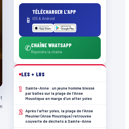
TÉLÉCHARGER L'APP
📱
iOS & Android
CHAÎNE WHATSAPP
✆
Rejoindre la chaîne
LES + LUS
1
Sainte-Anne : un jeune homme blessé
par balles sur la plage de l’Anse
ut
Moustique en marge d’un after yoles
n
2
Après l’after yoles, la plage de l’Anse
Meunier (Anse Moustique) retrouvée
couverte de déchets à Sainte-Anne