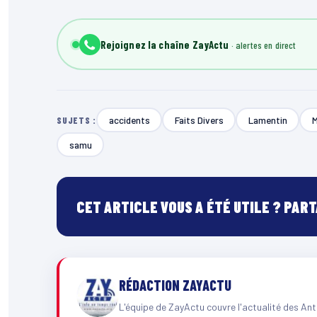
Rejoignez la chaîne ZayActu
accidents
Faits Divers
Lamentin
M
SUJETS :
samu
CET ARTICLE VOUS A ÉTÉ UTILE ? PAR
RÉDACTION ZAYACTU
L'équipe de ZayActu couvre l'actualité des Ant