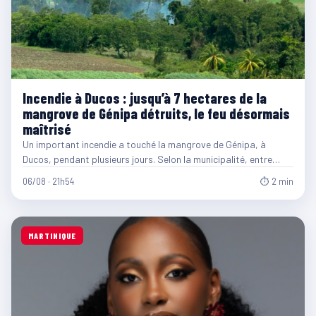
Incendie à Ducos : jusqu’à 7 hectares de la
mangrove de Génipa détruits, le feu désormais
maîtrisé
Un important incendie a touché la mangrove de Génipa, à
Ducos, pendant plusieurs jours. Selon la municipalité, entre…
06/08 · 21h54
⏱ 2 min
MARTINIQUE