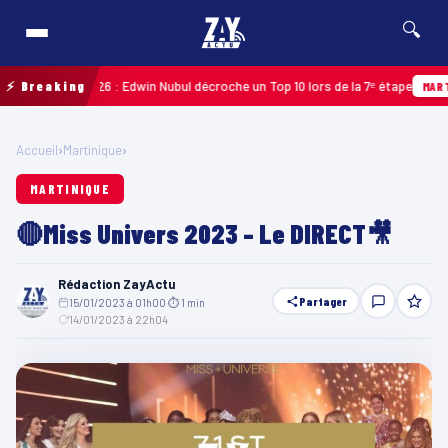
🔍
adeloupe 2026 : Edwin Nubul décroche un Top 10 lors de la 7ᵉ étape
⚡ Breaking
MARTINIQ
Accueil
›
Martinique
›
MARTINIQUE
🔴Miss Univers 2023 – Le DIRECT🎥
Rédaction ZayActu
Partager
15/01/2023 à 01h00
·
⏱ 1 min
·
14/01/2023 à 22h04