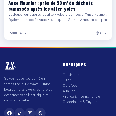
Anse Meunier : près de 30 m³ de déchets
ramassés après les after-yoles
Quelques jours après les after-yoles organisés à l'Anse Meunier,
également appelée Anse Moustique, à Sainte-Anne, les équipes
du…
05/08 · 14h14
⏱ 4 min
RUBRIQUES
Martinique
Suivez toute l'actualité en
L'actu
temps réel sur ZayActu : infos
Caraïbes
locales, faits divers, culture et
À la une
événements en Martinique et
France & Internationale
dans la Caraïbe.
Guadeloupe & Guyane