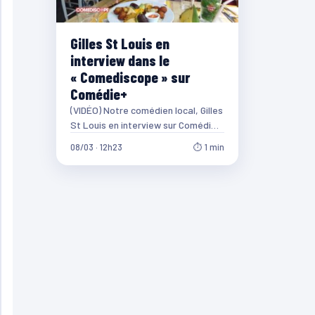
Gilles St Louis en
interview dans le
« Comediscope » sur
Comédie+
(VIDÉO) Notre comédien local, Gilles
St Louis en interview sur Comédie+
dans l’émission
08/03 · 12h23
⏱ 1 min
« Comediscope ». « La sauce
tomate de chez nous…