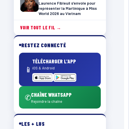
Laurence Fibleuil s’envole pour
représenter la Martinique à Miss
World 2026 au Vietnam
VOIR TOUT LE FIL →
RESTEZ CONNECTÉ
TÉLÉCHARGER L'APP
📱
iOS & Android
CHAÎNE WHATSAPP
✆
Rejoindre la chaîne
LES + LUS