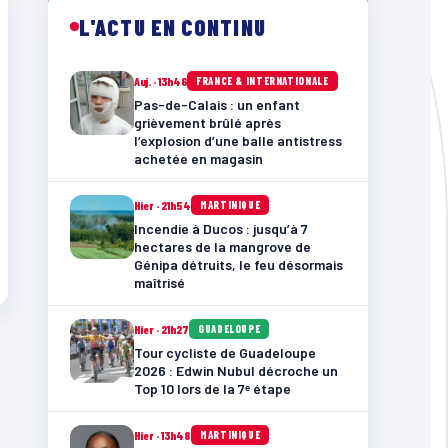
L'ACTU EN CONTINU
Auj. · 13h46
FRANCE & INTERNATIONALE
Pas-de-Calais : un enfant
grièvement brûlé après
l’explosion d’une balle antistress
achetée en magasin
Hier · 21h54
MARTINIQUE
Incendie à Ducos : jusqu’à 7
hectares de la mangrove de
Génipa détruits, le feu désormais
maîtrisé
Hier · 21h27
GUADELOUPE
Tour cycliste de Guadeloupe
2026 : Edwin Nubul décroche un
Top 10 lors de la 7ᵉ étape
Hier · 13h48
MARTINIQUE