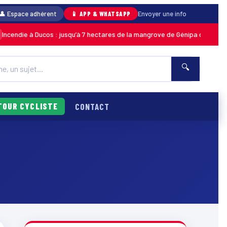
👤 Espace adhérent
📱 APP & WHATSAPP
Envoyer une info
ndie à Ducos : jusqu’à 7 hectares de la mangrove de Génipa détruits, le f
🔍
TOUR CYCLISTE
CONTACT