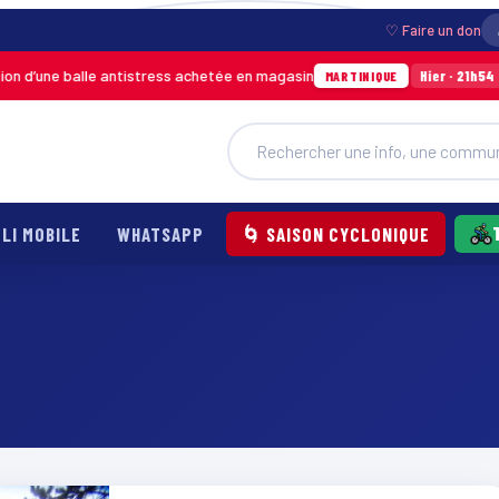
♡ Faire un don
d’une balle antistress achetée en magasin
Ince
Hier · 21h54
MARTINIQUE
LI MOBILE
WHATSAPP
🌀 SAISON CYCLONIQUE