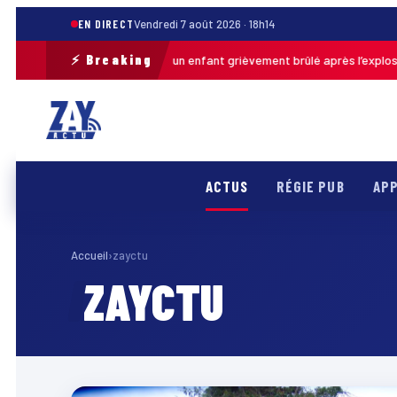
EN DIRECT
Vendredi 7 août 2026 · 18h14
⚡ Breaking
Pas-de-Calais : un enfant grièvement brûlé après l’explosion 
uj. · 13h46
ACTUS
RÉGIE PUB
APP
Accueil
›
zayctu
ZAYCTU