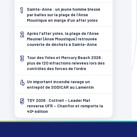
1
Sainte-Anne : un jeune homme blessé
par balles sur la plage de l’Anse
Moustique en marge d’un after yoles
2
Après l’after yoles, la plage de l’Anse
Meunier (Anse Moustique) retrouvée
couverte de déchets à Sainte-Anne
3
Tour des Yoles et Mercury Beach 2026 :
plus de 120 infractions relevées lors des
contrôles des forces de l’ordre
4
Un important incendie ravage un
entrepôt de SODICAR au Lamentin
5
TDY 2026 : Cottrell – Leader Mat
renverse UFR – Chanflor et remporte la
40ᵉ édition