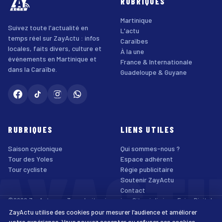
RUBRIQUES
Martinique
Suivez toute l'actualité en
L'actu
temps réel sur ZayActu : infos
Caraïbes
locales, faits divers, culture et
À la une
événements en Martinique et
France & Internationale
dans la Caraïbe.
Guadeloupe & Guyane
RUBRIQUES
LIENS UTILES
Saison cyclonique
Qui sommes-nous ?
AYACT
Tour des Yoles
Espace adhérent
Tour cycliste
Régie publicitaire
Soutenir ZayActu
Contact
©2026 ZayActu.org. Tous droits réservés. · Site réalisé par
Enjoy Digital
Agency
ZayActu utilise des cookies pour mesurer l’audience et améliorer
↑
Mentions légales
Confidentialité
Cookies
CGU
Accessibilité
votre expérience. Vous pouvez accepter ou refuser ces cookies.