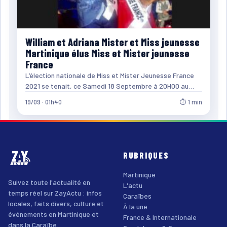
William et Adriana Mister et Miss jeunesse
Martinique élus Miss et Mister jeunesse
France
L’élection nationale de Miss et Mister Jeunesse France
2021 se tenait, ce Samedi 18 Septembre à 20H00 au…
19/09 · 01h40
⏱ 1 min
RUBRIQUES
Martinique
Suivez toute l'actualité en
L'actu
temps réel sur ZayActu : infos
Caraïbes
locales, faits divers, culture et
À la une
événements en Martinique et
France & Internationale
dans la Caraïbe.