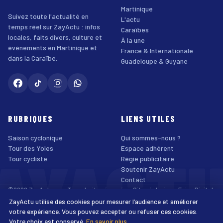
Martinique
Suivez toute l'actualité en
L'actu
temps réel sur ZayActu : infos
Caraïbes
locales, faits divers, culture et
À la une
événements en Martinique et
France & Internationale
dans la Caraïbe.
Guadeloupe & Guyane
RUBRIQUES
LIENS UTILES
Saison cyclonique
Qui sommes-nous ?
AYACT
Tour des Yoles
Espace adhérent
Tour cycliste
Régie publicitaire
Soutenir ZayActu
Contact
©2026 ZayActu.org. Tous droits réservés. · Site réalisé par
Enjoy Digital
Agency
ZayActu utilise des cookies pour mesurer l’audience et améliorer
↑
Mentions légales
Confidentialité
Cookies
CGU
Accessibilité
votre expérience. Vous pouvez accepter ou refuser ces cookies.
Votre choix est conservé.
En savoir plus