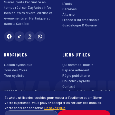
Suivez toute l'actualité en
L'actu
temps réel sur ZayActu : infos
Caraïbes
locales, faits divers, culture et
À la une
événements en Martinique et
France & Internationale
dans la Caraïbe.
Guadeloupe & Guyane
RUBRIQUES
LIENS UTILES
Saison cyclonique
Qui sommes-nous ?
AYACT
Tour des Yoles
Espace adhérent
Tour cycliste
Régie publicitaire
Soutenir ZayActu
Contact
©2026 ZayActu.org. Tous droits réservés. · Site réalisé par
Enjoy Digital
Agency
ZayActu utilise des cookies pour mesurer l’audience et améliorer
↑
Mentions légales
Confidentialité
Cookies
CGU
Accessibilité
votre expérience. Vous pouvez accepter ou refuser ces cookies.
Votre choix est conservé.
En savoir plus