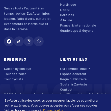
Martinique
Suivez toute l'actualité en
L'actu
temps réel sur ZayActu : infos
Caraïbes
locales, faits divers, culture et
À la une
événements en Martinique et
France & Internationale
dans la Caraïbe.
Guadeloupe & Guyane
RUBRIQUES
LIENS UTILES
Saison cyclonique
Qui sommes-nous ?
AYACT
Tour des Yoles
Espace adhérent
Tour cycliste
Régie publicitaire
Soutenir ZayActu
Contact
©2026 ZayActu.org. Tous droits réservés. · Site réalisé par
Enjoy Digital
Agency
ZayActu utilise des cookies pour mesurer l’audience et améliorer
↑
Mentions légales
Confidentialité
Cookies
CGU
Accessibilité
votre expérience. Vous pouvez accepter ou refuser ces cookies.
Votre choix est conservé.
En savoir plus