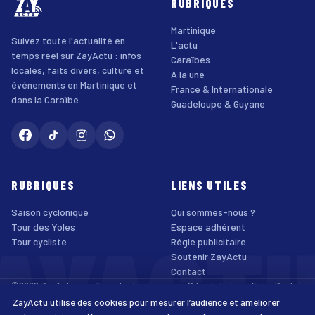
RUBRIQUES
Martinique
Suivez toute l'actualité en
L'actu
temps réel sur ZayActu : infos
Caraïbes
locales, faits divers, culture et
À la une
événements en Martinique et
France & Internationale
dans la Caraïbe.
Guadeloupe & Guyane
RUBRIQUES
LIENS UTILES
Saison cyclonique
Qui sommes-nous ?
AYACT
Tour des Yoles
Espace adhérent
Tour cycliste
Régie publicitaire
Soutenir ZayActu
Contact
©2026 ZayActu.org. Tous droits réservés. · Site réalisé par
Enjoy Digital
Agency
ZayActu utilise des cookies pour mesurer l’audience et améliorer
↑
Mentions légales
Confidentialité
Cookies
CGU
Accessibilité