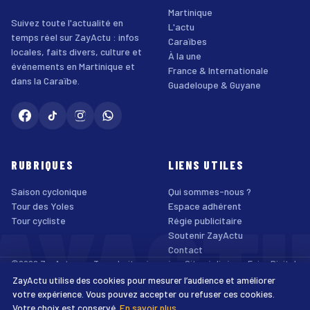
Martinique
Suivez toute l'actualité en
L'actu
temps réel sur ZayActu : infos
Caraïbes
locales, faits divers, culture et
À la une
événements en Martinique et
France & Internationale
dans la Caraïbe.
Guadeloupe & Guyane
RUBRIQUES
LIENS UTILES
Saison cyclonique
Qui sommes-nous ?
AYACT
Tour des Yoles
Espace adhérent
Tour cycliste
Régie publicitaire
Soutenir ZayActu
Contact
©2026 ZayActu.org. Tous droits réservés. · Site réalisé par
Enjoy Digital
Agency
ZayActu utilise des cookies pour mesurer l’audience et améliorer
↑
Mentions légales
Confidentialité
Cookies
CGU
Accessibilité
votre expérience. Vous pouvez accepter ou refuser ces cookies.
Votre choix est conservé.
En savoir plus