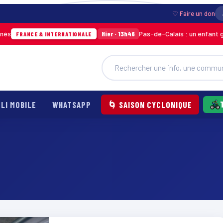
♡ Faire un don
Pas-de-Calais : un enfant grièv
Hier · 13h46
FRANCE & INTERNATIONALE
LI MOBILE
WHATSAPP
🌀 SAISON CYCLONIQUE