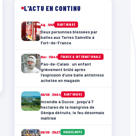
L'ACTU EN CONTINU
Auj. · 10h11
MARTINIQUE
Deux personnes blessées par
balles aux Terres Sainville à
Fort-de-France
Hier · 13h46
FRANCE & INTERNATIONALE
Pas-de-Calais : un enfant
grièvement brûlé après
l’explosion d’une balle antistress
achetée en magasin
06/08 · 21h54
MARTINIQUE
Incendie à Ducos : jusqu’à 7
hectares de la mangrove de
Génipa détruits, le feu désormais
maîtrisé
06/08 · 21h27
GUADELOUPE