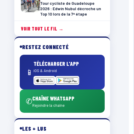
Tour cycliste de Guadeloupe
2026 : Edwin Nubul décroche un
Top 10 lors de la 7ᵉ étape
VOIR TOUT LE FIL →
RESTEZ CONNECTÉ
TÉLÉCHARGER L'APP
📱
iOS & Android
CHAÎNE WHATSAPP
✆
Rejoindre la chaîne
LES + LUS