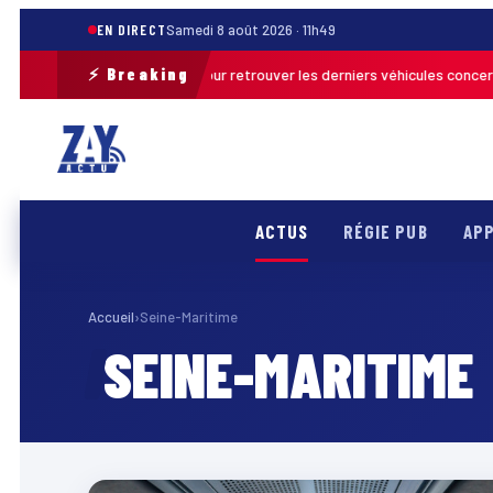
EN DIRECT
Samedi 8 août 2026 · 11h49
⚡ Breaking
ne opération de terrain pour retrouver les derniers véhicules concernés
ACTUS
RÉGIE PUB
APP
Accueil
›
Seine-Maritime
SEINE-MARITIME