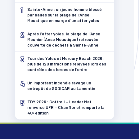
1
Sainte-Anne : un jeune homme blessé
par balles sur la plage de l’Anse
Moustique en marge d’un after yoles
2
Après l’after yoles, la plage de l’Anse
Meunier (Anse Moustique) retrouvée
couverte de déchets à Sainte-Anne
3
Tour des Yoles et Mercury Beach 2026 :
plus de 120 infractions relevées lors des
contrôles des forces de l’ordre
4
Un important incendie ravage un
entrepôt de SODICAR au Lamentin
5
TDY 2026 : Cottrell – Leader Mat
renverse UFR – Chanflor et remporte la
40ᵉ édition