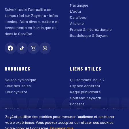
Martinique
Suivez toute l'actualité en
L'actu
temps réel sur ZayActu : infos
Caraïbes
locales, faits divers, culture et
À la une
événements en Martinique et
France & Internationale
dans la Caraïbe.
Guadeloupe & Guyane
RUBRIQUES
LIENS UTILES
Saison cyclonique
Qui sommes-nous ?
AYACT
Tour des Yoles
Espace adhérent
Tour cycliste
Régie publicitaire
Soutenir ZayActu
Contact
©2026 ZayActu.org. Tous droits réservés. · Site réalisé par
Enjoy Digital
Agency
ZayActu utilise des cookies pour mesurer l’audience et améliorer
↑
Mentions légales
Confidentialité
Cookies
CGU
Accessibilité
votre expérience. Vous pouvez accepter ou refuser ces cookies.
Votre choix est conservé.
En savoir plus