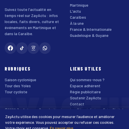
Martinique
Suivez toute l'actualité en
L'actu
temps réel sur ZayActu : infos
Caraïbes
locales, faits divers, culture et
À la une
événements en Martinique et
France & Internationale
dans la Caraïbe.
Guadeloupe & Guyane
RUBRIQUES
LIENS UTILES
Saison cyclonique
Qui sommes-nous ?
AYACT
Tour des Yoles
Espace adhérent
Tour cycliste
Régie publicitaire
Soutenir ZayActu
Contact
©2026 ZayActu.org. Tous droits réservés. · Site réalisé par
Enjoy Digital
Agency
ZayActu utilise des cookies pour mesurer l’audience et améliorer
↑
Mentions légales
Confidentialité
Cookies
CGU
Accessibilité
votre expérience. Vous pouvez accepter ou refuser ces cookies.
Votre choix est conservé.
En savoir plus