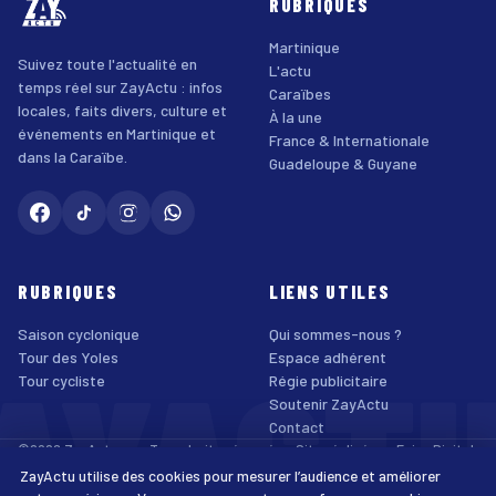
RUBRIQUES
Martinique
Suivez toute l'actualité en
L'actu
temps réel sur ZayActu : infos
Caraïbes
locales, faits divers, culture et
À la une
événements en Martinique et
France & Internationale
dans la Caraïbe.
Guadeloupe & Guyane
RUBRIQUES
LIENS UTILES
Saison cyclonique
Qui sommes-nous ?
AYACT
Tour des Yoles
Espace adhérent
Tour cycliste
Régie publicitaire
Soutenir ZayActu
Contact
©2026 ZayActu.org. Tous droits réservés. · Site réalisé par
Enjoy Digital
Agency
ZayActu utilise des cookies pour mesurer l’audience et améliorer
↑
Mentions légales
Confidentialité
Cookies
CGU
Accessibilité