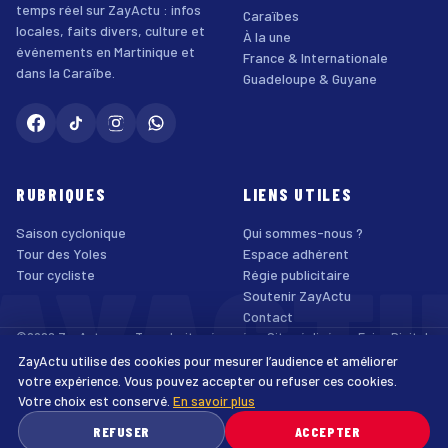
temps réel sur ZayActu : infos
Caraïbes
locales, faits divers, culture et
À la une
événements en Martinique et
France & Internationale
dans la Caraïbe.
Guadeloupe & Guyane
RUBRIQUES
LIENS UTILES
Saison cyclonique
Qui sommes-nous ?
AYACT
Tour des Yoles
Espace adhérent
Tour cycliste
Régie publicitaire
Soutenir ZayActu
Contact
©2026 ZayActu.org. Tous droits réservés. · Site réalisé par
Enjoy Digital
Agency
ZayActu utilise des cookies pour mesurer l’audience et améliorer
↑
Mentions légales
Confidentialité
Cookies
CGU
Accessibilité
votre expérience. Vous pouvez accepter ou refuser ces cookies.
Votre choix est conservé.
En savoir plus
♿
REFUSER
ACCEPTER