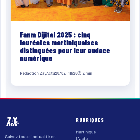
Fanm Dijital 2025 : cinq
lauréates martiniquaises
distinguées pour leur audace
numérique
Rédaction ZayActu
28/02 · 11h26
⏱ 2 min
RUBRIQUES
Martinique
Suivez toute l'actualité en
L'actu