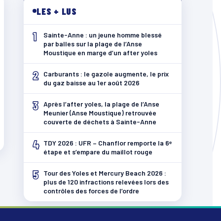
LES + LUS
1
Sainte-Anne : un jeune homme blessé
par balles sur la plage de l’Anse
Moustique en marge d’un after yoles
2
Carburants : le gazole augmente, le prix
du gaz baisse au 1er août 2026
3
Après l’after yoles, la plage de l’Anse
Meunier (Anse Moustique) retrouvée
couverte de déchets à Sainte-Anne
4
TDY 2026 : UFR – Chanflor remporte la 6ᵉ
étape et s’empare du maillot rouge
5
Tour des Yoles et Mercury Beach 2026 :
plus de 120 infractions relevées lors des
contrôles des forces de l’ordre