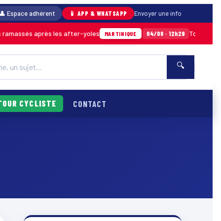
👤 Espace adhérent
📱 APP & WHATSAPP
Envoyer une info
amassés après les after-yoles
Tour des Yole
04/08 · 12h29
MARTINIQUE
🔍
TOUR CYCLISTE
CONTACT