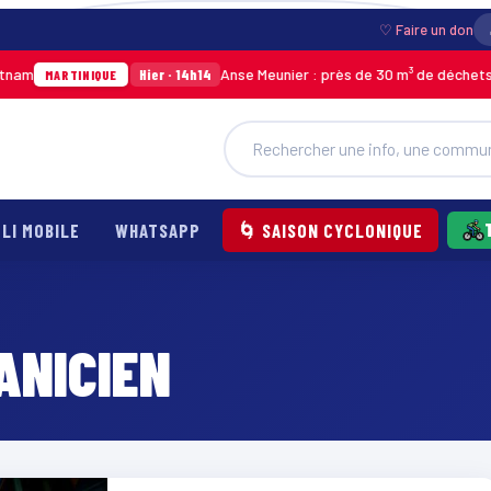
♡ Faire un don
nam
Anse Meunier : près de 30 m³ de déchets r
Hier · 14h14
MARTINIQUE
LI MOBILE
WHATSAPP
🌀 SAISON CYCLONIQUE
ANICIEN