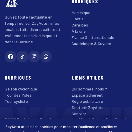
RUBRIQUES
Martinique
Suivez toute l'actualité en
L'actu
temps réel sur ZayActu : infos
Caraïbes
locales, faits divers, culture et
À la une
événements en Martinique et
France & Internationale
dans la Caraïbe.
Guadeloupe & Guyane
RUBRIQUES
LIENS UTILES
Saison cyclonique
Qui sommes-nous ?
AYACT
Tour des Yoles
Espace adhérent
Tour cycliste
Régie publicitaire
Soutenir ZayActu
Contact
©2026 ZayActu.org. Tous droits réservés. · Site réalisé par
Enjoy Digital
Agency
ZayActu utilise des cookies pour mesurer l’audience et améliorer
↑
Mentions légales
Confidentialité
Cookies
CGU
Accessibilité