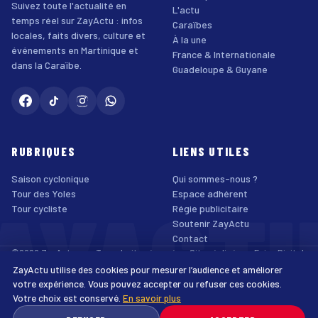
Suivez toute l'actualité en
L'actu
temps réel sur ZayActu : infos
Caraïbes
locales, faits divers, culture et
À la une
événements en Martinique et
France & Internationale
dans la Caraïbe.
Guadeloupe & Guyane
RUBRIQUES
LIENS UTILES
Saison cyclonique
Qui sommes-nous ?
AYACT
Tour des Yoles
Espace adhérent
Tour cycliste
Régie publicitaire
Soutenir ZayActu
Contact
©2026 ZayActu.org. Tous droits réservés. · Site réalisé par
Enjoy Digital
Agency
ZayActu utilise des cookies pour mesurer l’audience et améliorer
↑
Mentions légales
Confidentialité
Cookies
CGU
Accessibilité
votre expérience. Vous pouvez accepter ou refuser ces cookies.
Votre choix est conservé.
En savoir plus