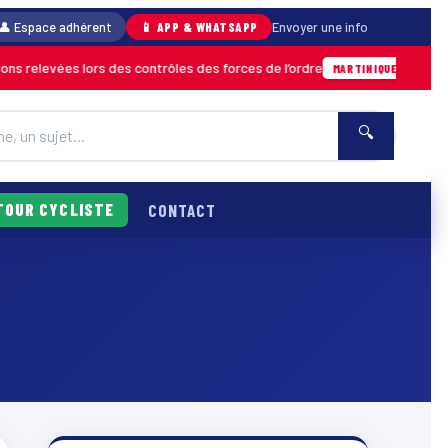
👤 Espace adhérent
📱 APP & WHATSAPP
Envoyer une info
s relevées lors des contrôles des forces de l’ordre
04/08 ·
MARTINIQUE
🔍
TOUR CYCLISTE
CONTACT