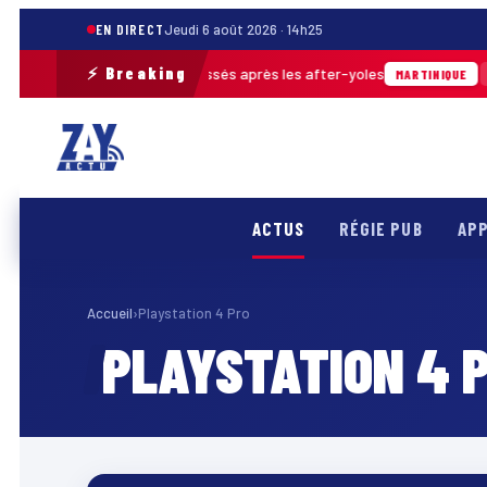
EN DIRECT
Jeudi 6 août 2026 · 14h25
⚡ Breaking
ès de 30 m³ de déchets ramassés après les after-yoles
04
MARTINIQUE
ACTUS
RÉGIE PUB
APP
Accueil
›
Playstation 4 Pro
PLAYSTATION 4 