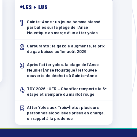
LES + LUS
1
Sainte-Anne : un jeune homme blessé
par balles sur la plage de l’Anse
Moustique en marge d’un after yoles
2
Carburants : le gazole augmente, le prix
du gaz baisse au 1er août 2026
3
Après l’after yoles, la plage de l’Anse
Meunier (Anse Moustique) retrouvée
couverte de déchets à Sainte-Anne
4
TDY 2026 : UFR – Chanflor remporte la 6ᵉ
étape et s’empare du maillot rouge
5
After Yoles aux Trois-Îlets : plusieurs
personnes alcoolisées prises en charge,
un rappel à la prudence