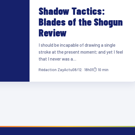
Shadow Tactics:
Blades of the Shogun
Review
I should be incapable of drawing a single
stroke at the present moment; and yet I feel
that I never was a…
Rédaction ZayActu
08/12 · 18h01
⏱ 10 min