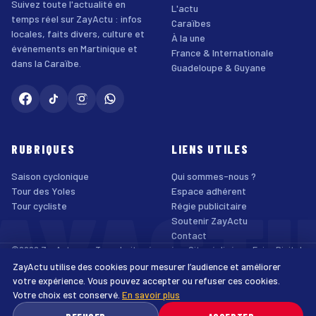
Suivez toute l'actualité en
L'actu
temps réel sur ZayActu : infos
Caraïbes
locales, faits divers, culture et
À la une
événements en Martinique et
France & Internationale
dans la Caraïbe.
Guadeloupe & Guyane
RUBRIQUES
LIENS UTILES
Saison cyclonique
Qui sommes-nous ?
AYACT
Tour des Yoles
Espace adhérent
Tour cycliste
Régie publicitaire
Soutenir ZayActu
Contact
©2026 ZayActu.org. Tous droits réservés. · Site réalisé par
Enjoy Digital
Agency
ZayActu utilise des cookies pour mesurer l’audience et améliorer
↑
Mentions légales
Confidentialité
Cookies
CGU
Accessibilité
votre expérience. Vous pouvez accepter ou refuser ces cookies.
Votre choix est conservé.
En savoir plus