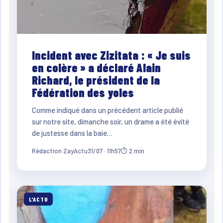
Incident avec Zizitata : « Je suis
en colère » a déclaré Alain
Richard, le président de la
Fédération des yoles
Comme indiqué dans un précédent article publié
sur notre site, dimanche soir, un drame a été évité
de justesse dans la baie…
Rédaction ZayActu
31/07 · 11h57
⏱ 2 min
L'ACTU