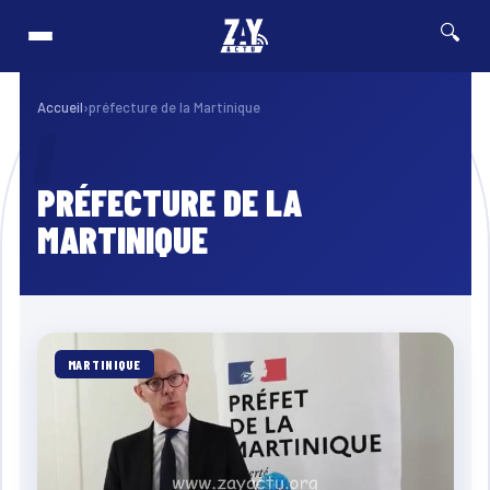
🔍
e opération de terrain pour retrouver les derniers véhicules concernés
⚡ Breaking
FRA
Accueil
›
préfecture de la Martinique
PRÉFECTURE DE LA
MARTINIQUE
MARTINIQUE