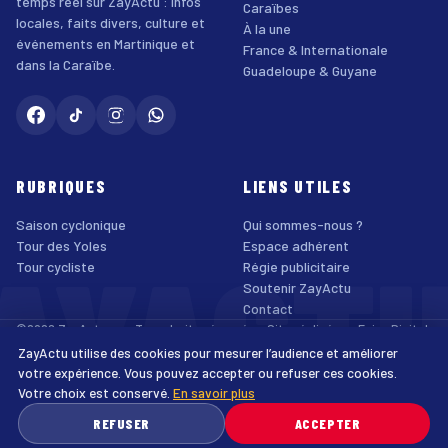
temps réel sur ZayActu : infos
Caraïbes
locales, faits divers, culture et
À la une
événements en Martinique et
France & Internationale
dans la Caraïbe.
Guadeloupe & Guyane
RUBRIQUES
LIENS UTILES
Saison cyclonique
Qui sommes-nous ?
AYACT
Tour des Yoles
Espace adhérent
Tour cycliste
Régie publicitaire
Soutenir ZayActu
Contact
©2026 ZayActu.org. Tous droits réservés. · Site réalisé par
Enjoy Digital
Agency
ZayActu utilise des cookies pour mesurer l’audience et améliorer
↑
Mentions légales
Confidentialité
Cookies
CGU
Accessibilité
votre expérience. Vous pouvez accepter ou refuser ces cookies.
Votre choix est conservé.
En savoir plus
♿
REFUSER
ACCEPTER