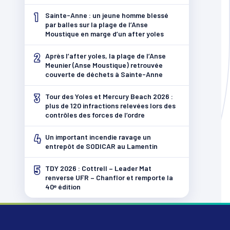
1
Sainte-Anne : un jeune homme blessé
par balles sur la plage de l’Anse
Moustique en marge d’un after yoles
2
Après l’after yoles, la plage de l’Anse
Meunier (Anse Moustique) retrouvée
couverte de déchets à Sainte-Anne
3
Tour des Yoles et Mercury Beach 2026 :
plus de 120 infractions relevées lors des
contrôles des forces de l’ordre
4
Un important incendie ravage un
entrepôt de SODICAR au Lamentin
5
TDY 2026 : Cottrell – Leader Mat
renverse UFR – Chanflor et remporte la
40ᵉ édition