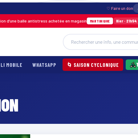
♡ Faire un don
d’une balle antistress achetée en magasin
Inc
Hier · 21h54
MARTINIQUE
LI MOBILE
WHATSAPP
🌀 SAISON CYCLONIQUE
ION