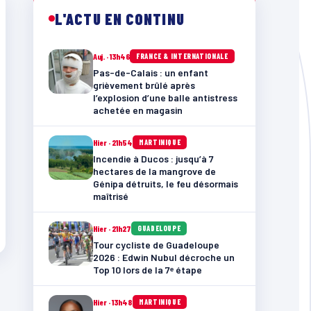
L'ACTU EN CONTINU
Auj. · 13h46
FRANCE & INTERNATIONALE
Pas-de-Calais : un enfant
grièvement brûlé après
l’explosion d’une balle antistress
achetée en magasin
Hier · 21h54
MARTINIQUE
Incendie à Ducos : jusqu’à 7
hectares de la mangrove de
Génipa détruits, le feu désormais
maîtrisé
Hier · 21h27
GUADELOUPE
Tour cycliste de Guadeloupe
2026 : Edwin Nubul décroche un
Top 10 lors de la 7ᵉ étape
Hier · 13h48
MARTINIQUE