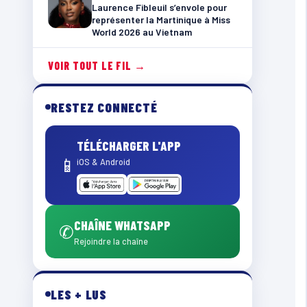
Laurence Fibleuil s’envole pour
représenter la Martinique à Miss
World 2026 au Vietnam
VOIR TOUT LE FIL →
RESTEZ CONNECTÉ
TÉLÉCHARGER L'APP
📱
iOS & Android
CHAÎNE WHATSAPP
✆
Rejoindre la chaîne
LES + LUS