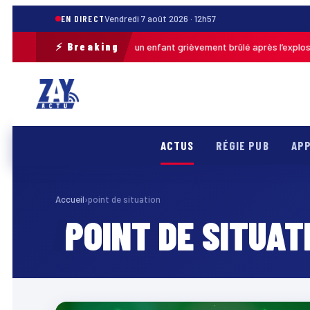
EN DIRECT
Vendredi 7 août 2026 · 12h57
⚡ Breaking
Pas-de-Calais : un enfant grièvement brûlé après l’explosion 
uj. · 13h46
ACTUS
RÉGIE PUB
APP
Accueil
›
point de situation
POINT DE SITUAT