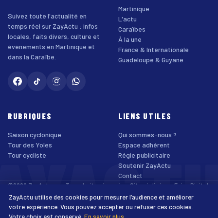
Martinique
Suivez toute l'actualité en
L'actu
temps réel sur ZayActu : infos
Caraïbes
locales, faits divers, culture et
À la une
événements en Martinique et
France & Internationale
dans la Caraïbe.
Guadeloupe & Guyane
RUBRIQUES
LIENS UTILES
Saison cyclonique
Qui sommes-nous ?
AYACT
Tour des Yoles
Espace adhérent
Tour cycliste
Régie publicitaire
Soutenir ZayActu
Contact
©2026 ZayActu.org. Tous droits réservés. · Site réalisé par
Enjoy Digital
Agency
ZayActu utilise des cookies pour mesurer l’audience et améliorer
↑
Mentions légales
Confidentialité
Cookies
CGU
Accessibilité
votre expérience. Vous pouvez accepter ou refuser ces cookies.
Votre choix est conservé.
En savoir plus