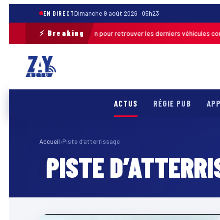
EN DIRECT
Dimanche 9 août 2026 · 05h23
⚡ Breaking
ce une opération de terrain pour retrouver les derniers véhicules concer
ACTUS
RÉGIE PUB
APP
Accueil
›
Piste d’atterrissage
PISTE D’ATTERR