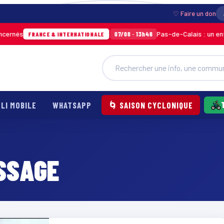
♡ Faire un don
nés
Pas-de-Calais : un enfant 
07/08 · 13h46
FRANCE & INTERNATIONALE
LI MOBILE
WHATSAPP
🌀 SAISON CYCLONIQUE
ISSAGE