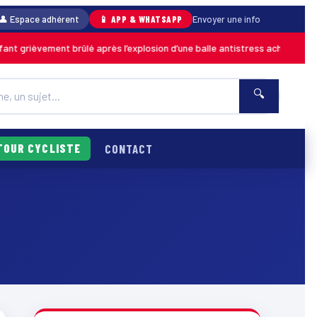
👤 Espace adhérent
📱 APP & WHATSAPP
Envoyer une info
grièvement brûlé après l’explosion d’une balle antistress achetée en mag
🔍
TOUR CYCLISTE
CONTACT