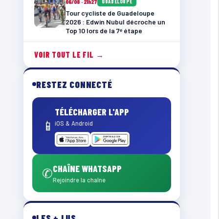
06/08 · 21h27
GUADELOUPE
Tour cycliste de Guadeloupe
2026 : Edwin Nubul décroche un
Top 10 lors de la 7ᵉ étape
VOIR TOUT LE FIL →
RESTEZ CONNECTÉ
TÉLÉCHARGER L'APP
📱
iOS & Android
CHAÎNE WHATSAPP
✆
Rejoindre la chaîne
LES + LUS