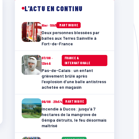
L'ACTU EN CONTINU
Hier · 10h11
MARTINIQUE
Deux personnes blessées par
balles aux Terres Sainville à
Fort-de-France
07/08 ·
FRANCE &
INTERNATIONALE
13h46
Pas-de-Calais : un enfant
grièvement brûlé après
l’explosion d’une balle antistress
achetée en magasin
06/08 · 21h54
MARTINIQUE
Incendie à Ducos : jusqu’à 7
hectares de la mangrove de
Génipa détruits, le feu désormais
maîtrisé