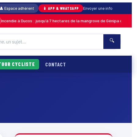
👤 Espace adhérent
📱 APP & WHATSAPP
Envoyer une info
ndie à Ducos : jusqu’à 7 hectares de la mangrove de Génipa détruits, le f
🔍
TOUR CYCLISTE
CONTACT