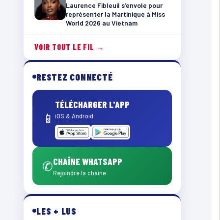
Laurence Fibleuil s’envole pour
représenter la Martinique à Miss
World 2026 au Vietnam
VOIR TOUT LE FIL →
RESTEZ CONNECTÉ
TÉLÉCHARGER L'APP
📱
iOS & Android
CHAÎNE WHATSAPP
✆
Rejoindre la chaîne
LES + LUS