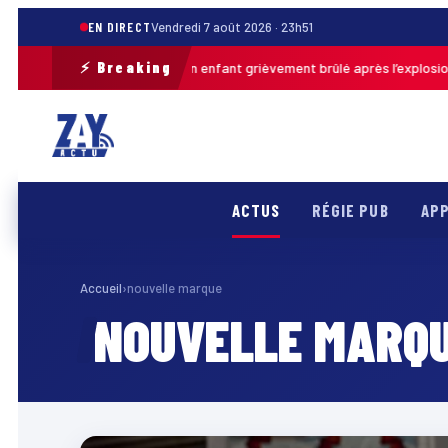
EN DIRECT
Vendredi 7 août 2026 · 23h51
⚡ Breaking
Pas-de-Calais : un enfant grièvement brûlé après l’explosion d’
 · 13h46
ACTUS
RÉGIE PUB
APP
Accueil
›
nouvelle marque
NOUVELLE MARQ