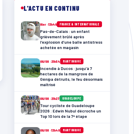
L'ACTU EN CONTINU
Hier · 13h46
FRANCE & INTERNATIONALE
Pas-de-Calais : un enfant
grièvement brûlé après
l’explosion d’une balle antistress
achetée en magasin
06/08 · 21h54
MARTINIQUE
Incendie à Ducos : jusqu’à 7
hectares de la mangrove de
Génipa détruits, le feu désormais
maîtrisé
06/08 · 21h27
GUADELOUPE
Tour cycliste de Guadeloupe
2026 : Edwin Nubul décroche un
Top 10 lors de la 7ᵉ étape
06/08 · 13h48
MARTINIQUE