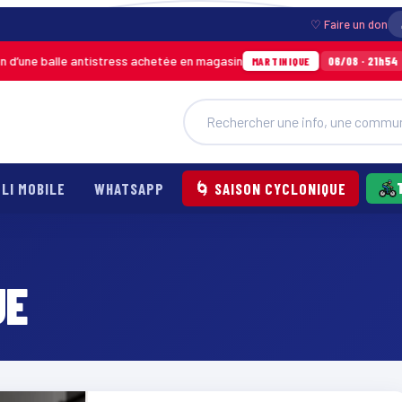
♡ Faire un don
une balle antistress achetée en magasin
Ince
06/08 · 21h54
MARTINIQUE
LI MOBILE
WHATSAPP
🌀 SAISON CYCLONIQUE
UE