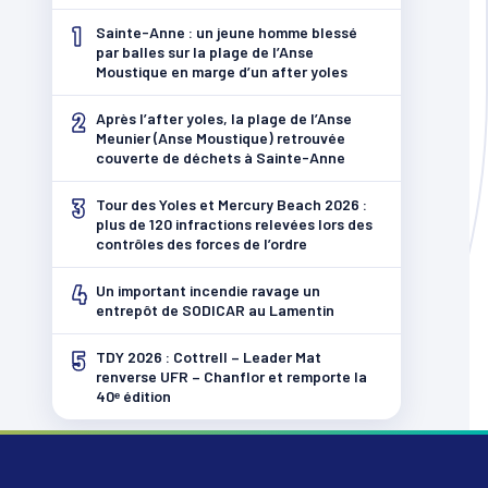
1
Sainte-Anne : un jeune homme blessé
par balles sur la plage de l’Anse
Moustique en marge d’un after yoles
2
Après l’after yoles, la plage de l’Anse
Meunier (Anse Moustique) retrouvée
couverte de déchets à Sainte-Anne
3
Tour des Yoles et Mercury Beach 2026 :
plus de 120 infractions relevées lors des
contrôles des forces de l’ordre
4
Un important incendie ravage un
entrepôt de SODICAR au Lamentin
5
TDY 2026 : Cottrell – Leader Mat
renverse UFR – Chanflor et remporte la
40ᵉ édition