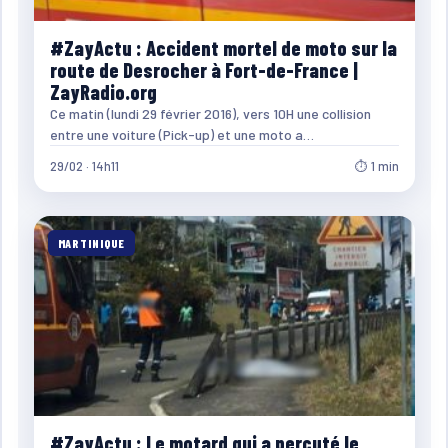
#ZayActu : Accident mortel de moto sur la
route de Desrocher à Fort-de-France |
ZayRadio.org
Ce matin (lundi 29 février 2016), vers 10H une collision
entre une voiture (Pick-up) et une moto a…
29/02 · 14h11
⏱ 1 min
MARTINIQUE
#ZayActu : Le motard qui a percuté le