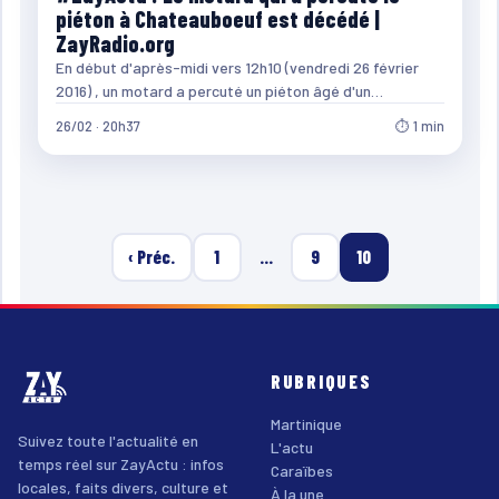
piéton à Chateauboeuf est décédé |
ZayRadio.org
En début d'après-midi vers 12h10 (vendredi 26 février
2016) , un motard a percuté un piéton âgé d'un…
26/02 · 20h37
⏱ 1 min
‹ Préc.
1
…
9
10
RUBRIQUES
Martinique
Suivez toute l'actualité en
L'actu
temps réel sur ZayActu : infos
Caraïbes
locales, faits divers, culture et
À la une